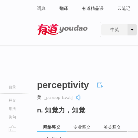
词典
翻译
有道精品课
云笔记
中英
有道 - 网易旗下搜索
perceptivity
目录
美
[ˌpɜːrsepˈtɪvəti]
释义
n. 知觉力，知觉
用法
例句
网络释义
专业释义
英英释义
go