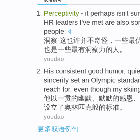
双语例句
Perceptivity
-
it
perhaps
isn't
sur
HR
leaders
I've met
are also
so
people
.
洞察
-
这
也许
并不
奇怪
，
一些
最
也是
一些
最有
洞察力的人。
youdao
His
consistent
good humor
,
quie
sincerity
set
an Olympic
standa
reach for, even though my skiin
他
以一贯
的
幽默
、
默默的
感恩
、
设立
了
奥林匹克
般的
标准
。
youdao
更多双语例句