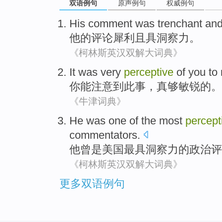
双语例句
原声例句
权威例句
His
comment
was trenchant
an
他
的
评论
犀利
且
具洞察力
。
《柯林斯英汉双解大词典》
It was
very
perceptive
of
you
to
你
能
注意到此事，真
够
敏锐
的
。
《牛津词典》
He
was
one of
the most
percept
commentators
.
他
曾是
美国
最
具洞察力
的
政治
评
《柯林斯英汉双解大词典》
更多双语例句