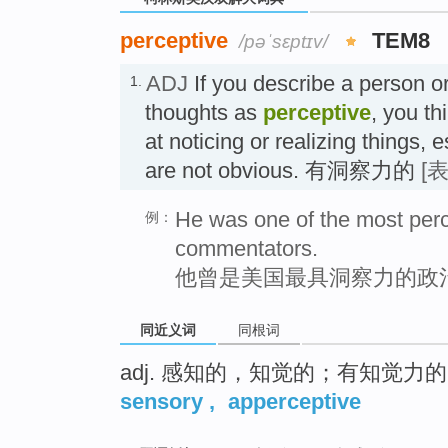
perceptive
TEM8
/pəˈsɛptɪv/
ADJ
If you describe a person or
1.
thoughts as
perceptive
, you th
at noticing or realizing things, e
are not obvious. 有洞察力的
[
He was one of the most perce
例：
commentators.
他曾是美国最具洞察力的政
同近义词
同根词
adj. 感知的，知觉的；有知觉力的
sensory
,
apperceptive