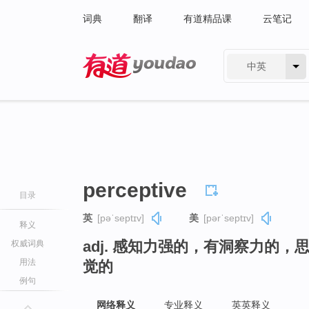
词典
翻译
有道精品课
云笔记
中英
有道 - 网易旗下搜索
perceptive
目录
英
[pəˈseptɪv]
美
[pərˈseptɪv]
释义
adj. 感知力强的，有洞察力的
权威词典
用法
觉的
例句
网络释义
专业释义
英英释义