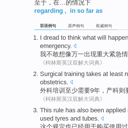
至于，在…的情况下
regarding
,
in so far as
双语例句
原声例句
权威例句
I
dread to
think
what
will happe
emergency
.
我
不敢
想像
万一
出现
重大紧急
情
《柯林斯英汉双解大词典》
Surgical
training
takes
at least
n
obstetrics
.
外科
培训
至少
需要
9
年
，
产科则
《柯林斯英汉双解大词典》
This
rule
has also
been
applied
used
tyres
and
tubes
.
这个
规定
也
已经
用于
购买
使用过