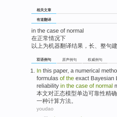
top
相关文章
有道翻译
in the case of normal
在正常情况下
以上为机器翻译结果，长、整句
双语例句
原声例句
权威例句
In
this paper
,
a
numerical
metho
formulas
of
the
exact
Bayesian
reliability
in
the
case
of
normal
本文
对
正态
模型
单边
可靠性
精确
一
种
计算
方法
。
youdao