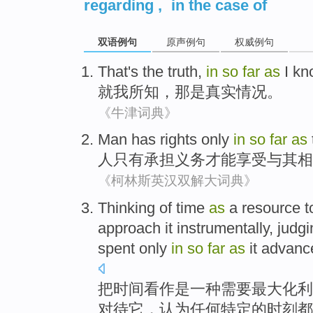
regarding
,
in the case of
双语例句
原声例句
权威例句
That
's the
truth
,
in
so
far
as
I
kn
就
我
所知
，
那
是
真实情况
。
《牛津词典》
Man
has
rights
only
in
so
far
as
人
只有
承担
义务
才能享受与其
相
《柯林斯英汉双解大词典》
Thinking
of
time
as
a
resource
t
approach
it
instrumentally
, judg
spent only
in
so
far
as
it
advanc
把
时间
看作
是
一
种
需要
最大化利
对待
它
，认为
任何
特定
的
时刻
都