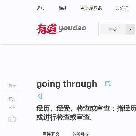
词典
翻译
有道精品课
云笔记
中英
有道 - 网易旗下搜索
going through
目录
释义
经历、经受、检查或审查：指经
例句
或进行检查或审查。
go
top
网络释义
英英释义