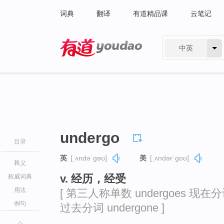
词典
翻译
有道精品课
云笔记
中英
有道 - 网易旗下搜索
undergo
目录
英
[ˌʌndəˈɡəʊ]
美
[ˌʌndərˈɡoʊ]
释义
v. 经历，经受
权威词典
用法
[ 第三人称单数 undergoes 现在分词 
例句
过去分词 undergone ]