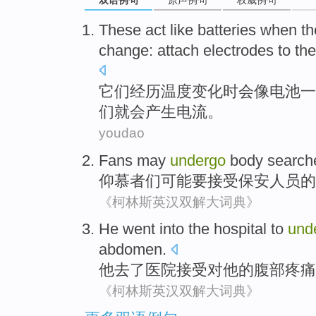
双语例句
原声例句
权威例句
These act
like
batteries
when
th
change
:
attach
electrodes
to
th
它们
经历
温度
变化
时会
像
电池
一
们就会
产生
电流
。
youdao
Fans
may
undergo
body
search
仰慕者们
可能
要
接受
保安
人员的
《柯林斯英汉双解大词典》
He
went into
the
hospital
to
und
abdomen
.
他
去
了
医院
接受
对
他
的
腹部
疼痛
《柯林斯英汉双解大词典》