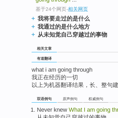
top
基于24个网页
-
相关网页
我将要走过的是什么
我通过的是什么地方
从未知觉自己穿越过的事物
相关文章
有道翻译
what i am going through
我正在经历的一切
以上为机器翻译结果，长、整句
双语例句
原声例句
权威例句
Never
knew
What
I
am
going
th
从未
知觉
自己
穿越
过的
事物
。