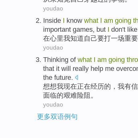
youdao
Inside
I
know
what
I
am
going
t
important
games
,
but
I
don't
like
在心里
我
知道
自己
要
打一
场
重要
youdao
Thinking
of
what
I
am
going
thr
that
it
will
really help
me
overc
the
future
.
想想
我
现在
正在
经历
的
，我
有
信
面临
的
艰难险阻
。
youdao
更多双语例句