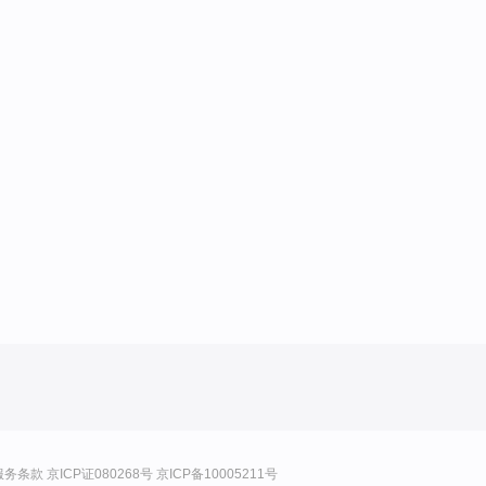
服务条款
京ICP证080268号
京ICP备10005211号