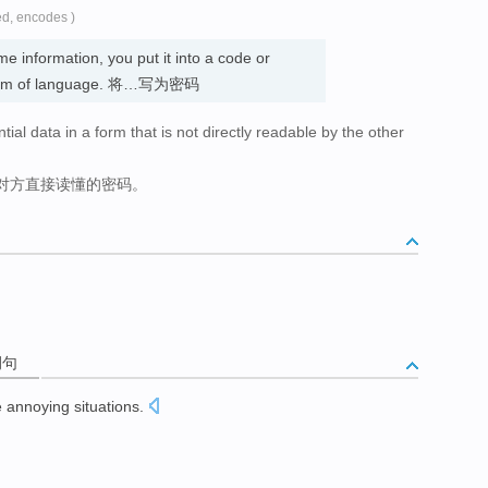
ed, encodes )
 information, you put it into a code or
 system of language. 将…写为密码
ial data in a form that is not directly readable by the other
对方直接读懂的密码。
例句
e
annoying situations
.