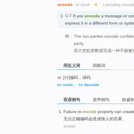
encode
/ɪnˈkəʊd/
( encoding, encod
1.
V-T
If you
encode
a message or some
express it in a different form or
例：
The two parties encode confident
party.
双方把机密数据写成一种不能被
同近义词
同根词
vt. [计]编码，译码
to code
,
to decode
双语例句
原声例句
权威
Failure to
encode
properly
can
creat
无法
正确
编码
会
造成
恼人
的后果。
youdao