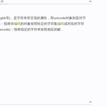
释义
f-8、gbk等)，是字符串所呈现的属性，而unicode对象则是对字
)：指将待
编码
的对象按照给定的字符集
编码
成对应的字符
ecode)：指将指定的字符串按照相应的解...