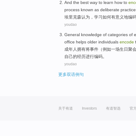
And
the
best
way
to
learn
how to
enc
process
known as
deliberate
practice
埃里克森
认为，
学习
如何
有意义地
编
youdao
General knowledge of
categories
of
e
office
helps
older
individuals
encode
成年人
拥有将
事件
（
例如
一
场
生日
聚
自己的
经历
进行
编码
。
youdao
更多双语例句
关于有道
Investors
有道智选
官