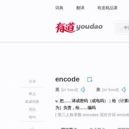
词典
翻译
有道精品课
中
有道 - 网易旗下搜索
encode
目录
英
[ɪnˈkəʊd]
美
[ɪnˈkoʊd]
释义
v. 把……译成密码（或电码）；给（计
权威词典
为）负责，给……编码
用法
[ 第三人称单数 encodes 现在分词 encodi
例句