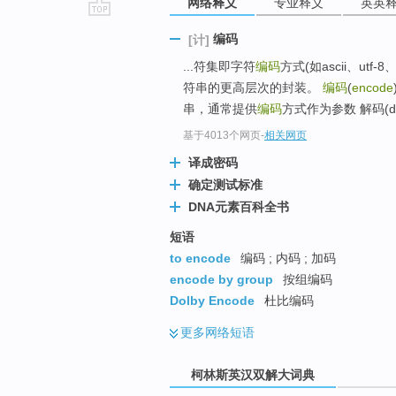
网络释义
专业释义
英英
go
编码
[计]
top
...符集即字符
编码
方式(如ascii、ut
符串的更高层次的封装。
编码
(
encode
串，通常提供
编码
方式作为参数 解码(d
基于4013个网页
-
相关网页
译成密码
确定测试标准
DNA元素百科全书
短语
to encode
编码 ; 内码 ; 加码
encode by group
按组编码
Dolby Encode
杜比编码
更多
网络短语
柯林斯英汉双解大词典