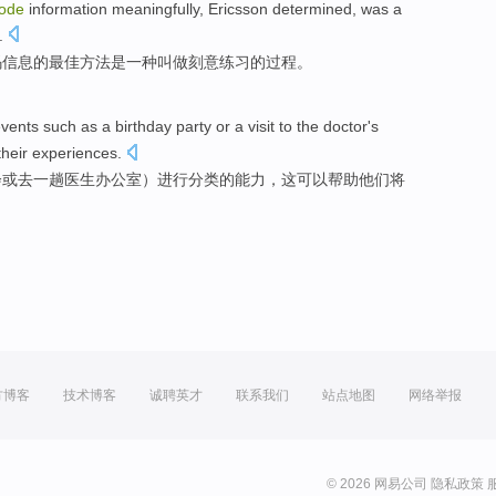
ode
information
meaningfully
,
Ericsson
determined,
was
a
.
码
信息
的
最佳
方法
是
一种
叫做
刻意
练习
的
过程
。
vents
such as
a
birthday
party
or
a
visit to
the doctor
's
their
experiences
.
会
或
去一
趟
医生
办公室
）进行
分类
的
能力，这可以
帮助
他们
将
方博客
技术博客
诚聘英才
联系我们
站点地图
网络举报
© 2026 网易公司
隐私政策