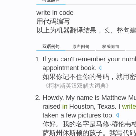
top
write in code
用代码编写
以上为机器翻译结果，长、整句
双语例句
原声例句
权威例句
If
you
can't remember
your
num
appointment
book
.
如果
你
记
不住
你
的
号码
，就
用
密
《柯林斯英汉双解大词典》
Howdy
.
My
name
is
Matthew
Mu
raised
in
Houston
,
Texas
. I
write
taken a
few
pictures
too
.
你好
。
我
的
名字
是
马修·
穆伦韦
萨斯州
休斯顿
的
孩子
。我
写
代码