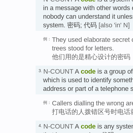
in a message with other words 
nobody can understand it unles
system. 密码; 代码
[also 'in' N]
They used elaborate secret
例：
trees stood for letters.
他们用的是精心设计的密码
N-COUNT
A
code
is a group of
3.
which is used to identify somet
address or part of a telephon
Callers dialling the wrong ar
例：
打电话的人拨错区号时电话
N-COUNT
A
code
is any syste
4.