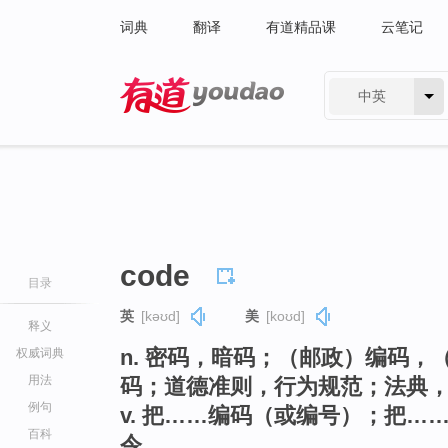
词典
翻译
有道精品课
云笔记
中英
有道 - 网易旗下搜索
code
目录
英
[kəʊd]
美
[koʊd]
释义
n. 密码，暗码；（邮政）编码
权威词典
用法
码；道德准则，行为规范；法典
例句
v. 把……编码（或编号）；把
百科
令