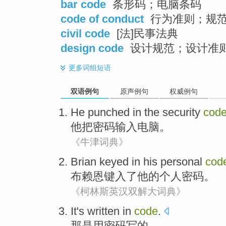
bar code
条形码；电脑条码
code of conduct
行为准则；规
civil code
[法]民事法典
design code
设计规范；设计准
更多
词组短语
双语例句
原声例句
权威例句
He
punched
in the
security
cod
他
把
密码
输入
电脑。
《牛津词典》
Brian
keyed in
his
personal
cod
布赖恩
键入
了
他
的
个人
密码
。
《柯林斯英汉双解大词典》
It
's
written
in
code
.
那
是
用密码
写
的。