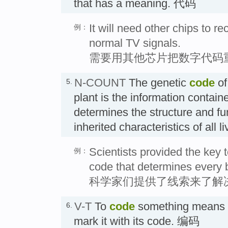
that has a meaning. 代码
It will need other chips to re
例：
normal TV signals.
需要用其他芯片把数字代码
N-COUNT
The genetic
code
of
5.
plant is the information contai
determines the structure and fun
inherited characteristics of al
Scientists provided the key 
例：
code that determines every b
科学家们提供了线索来了解
V-T
To
code
something means to
6.
mark it with its code. 编码