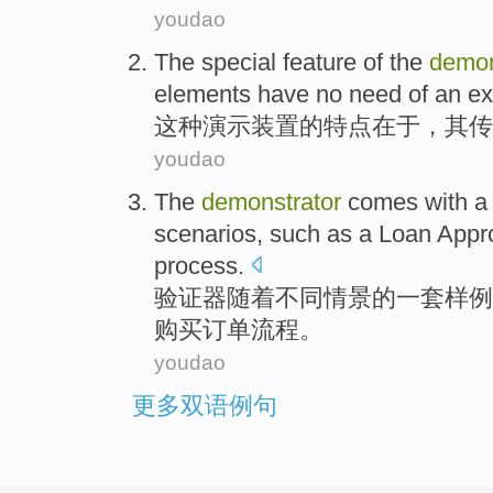
youdao
The
special feature
of
the
demon
elements
have no
need
of
an ex
这种
演示装置
的
特点
在于，
其
传
youdao
The
demonstrator
comes
with
a
scenarios
,
such as
a
Loan
Appr
process
.
验证
器
随着
不同
情景
的
一
套
样例
购买
订单
流程
。
youdao
更多双语例句