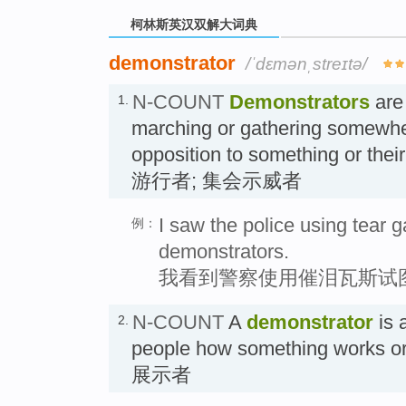
柯林斯英汉双解大词典
demonstrator
/ˈdɛmənˌstreɪtə/
N-COUNT
Demonstrators
are
1.
marching or gathering somewhe
opposition to something or thei
游行者; 集会示威者
I saw the police using tear 
例：
demonstrators.
我看到警察使用催泪瓦斯试
N-COUNT
A
demonstrator
is 
2.
people how something works or
展示者