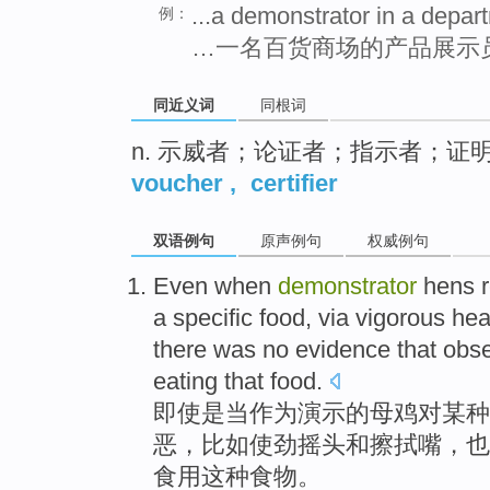
...a demonstrator in a depar
例：
…一名百货商场的产品展示
同近义词
同根词
n. 示威者；论证者；指示者；证
voucher
,
certifier
双语例句
原声例句
权威例句
Even
when
demonstrator
hens 
a specific
food
, via vigorous
hea
there was no
evidence
that obs
eating
that
food
.
即使是
当
作为演示
的
母鸡
对
某种
恶
，比如使劲
摇头
和
擦拭
嘴，
也
食用这种食物。