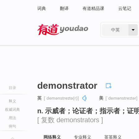
词典
翻译
有道精品课
云笔记
中英
有道 - 网易旗下搜索
demonstrator
目录
英
[ˈdemənstreɪtə(r)]
美
[ˈdemənstreɪtər]
释义
n. 示威者；论证者；指示者；证
权威词典
用法
[ 复数 demonstrators ]
例句
网络释义
专业释义
英英释义