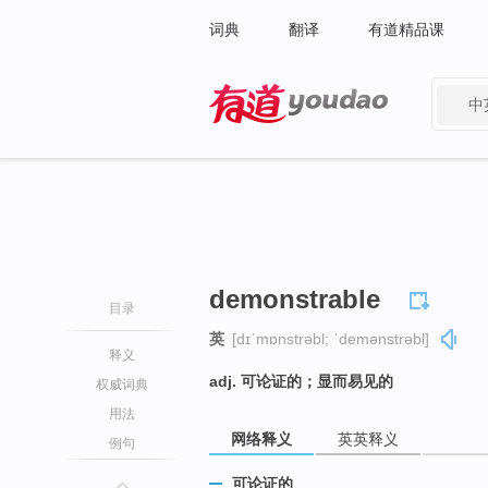
词典
翻译
有道精品课
中
有道 - 网易旗下搜索
demonstrable
目录
英
[dɪˈmɒnstrəbl; ˈdemənstrəbl]
释义
adj. 可论证的；显而易见的
权威词典
用法
网络释义
英英释义
例句
可论证的