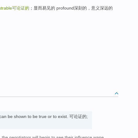
trable
可论证的
；显而易见的 profound深刻的，意义深远的
y can be shown to be true or to exist. 可论证的;
the negotiators will begin to see their influence wane.