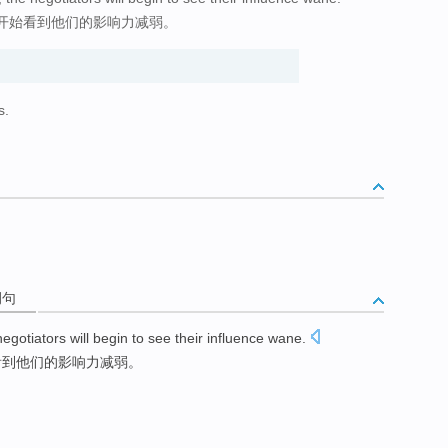
开始看到他们的影响力减弱。
s.
例句
negotiators
will
begin to
see
their
influence
wane
.
看到
他们
的
影响力
减弱
。