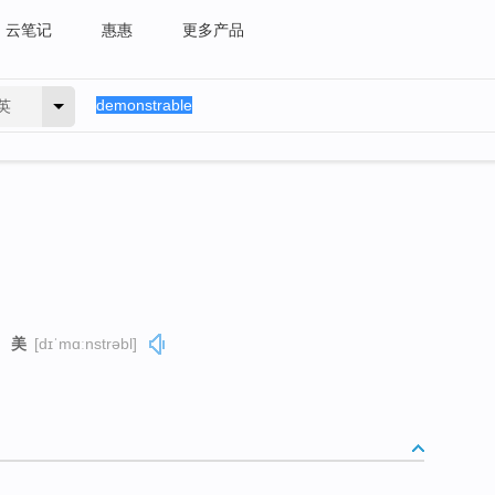
云笔记
惠惠
更多产品
英
美
[dɪˈmɑːnstrəbl]