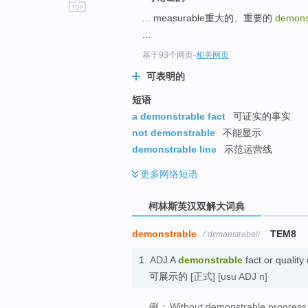
... measurable重大的、重要的
demons
go
...
top
基于93个网页
-
相关网页
可表明的
短语
a demonstrable fact
可证实的事实
not demonstrable
不能显示
demonstrable line
示范运营线
更多
网络短语
柯林斯英汉双解大词典
demonstrable
TEM8
/ˈdɛmənstrəbəl/
1.
ADJ
A
demonstrable
fact or qualit
可展示的
[正式]
[usu ADJ n]
例：
Without demonstrable progress, 