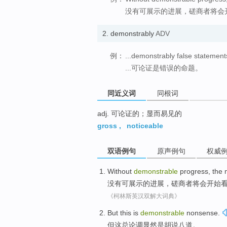
没有可展示的进展，磋商者将会
2.
demonstrably
ADV
例：
...demonstrably false statement
...可论证是错误的命题。
同近义词
同根词
adj. 可论证的；显而易见的
gross
,
noticeable
双语例句
原声例句
权威
Without
demonstrable
progress
,
the 
没有
可展示的
进展
，
磋商
者
将会
开始
《柯林斯英汉双解大词典》
But
this
is
demonstrable
nonsense.
但
这
总论调显然
是
胡说八道。