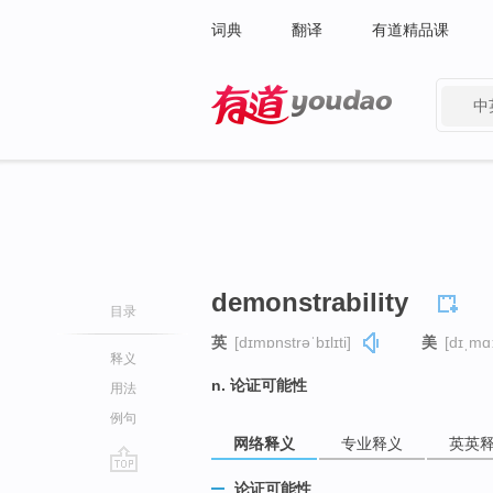
词典
翻译
有道精品课
中
有道 - 网易旗下搜索
demonstrability
目录
英
[dɪmɒnstrəˈbɪlɪti]
美
[dɪˌmɑː
释义
n. 论证可能性
用法
例句
网络释义
专业释义
英英
go
论证可能性