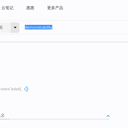
云笔记
惠惠
更多产品
英
nstrəˈbɪləti]
释义