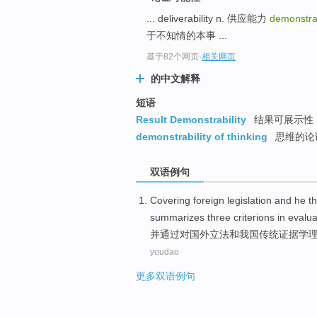
top
... deliverability n. 供应能力
demonstrab
于不知情的本事 ...
基于82个网页
-
相关网页
的中文解释
短语
Result Demonstrability
结果可展示性
demonstrability of thinking
思维的论
双语例句
Covering
foreign
legislation
and
he
t
summarizes
three
criterions
in evalua
并通过
对
国外
立法
和
我国
传统
证据
学
youdao
更多双语例句