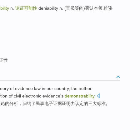
ility
n.
论证可能性
deniability n. (官员等的)否认本领,推诿
证性
heory
of
evidence
law
in our country
, the author
tion of
civil
electronic
evidence's
demonstrability
.
理论
的
分析，
归纳
了
民事
电子
证据证明力
认定
的
三大
标准
。