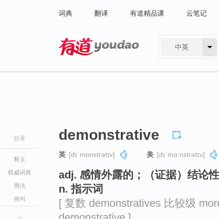
词典
翻译
有道精品课
云笔记
中英
有道 - 网易旗下搜索
demonstrative
目录
英
[dɪˈmɒnstrətɪv]
美
[dɪˈmɑːnstrətɪv]
释义
adj. 感情外露的；（证据）结
权威词典
用法
n. 指示词
例句
[ 复数 demonstratives 比较级 mor
demonstrative ]