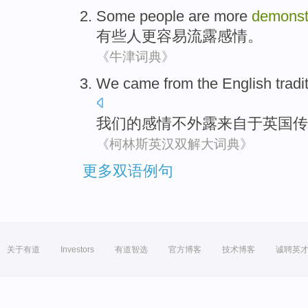
Some
people
are more
demonst
有些
人
更
容易
流露
感情。
《牛津词典》
We
came from
the
English
tradi
我们
的
感情
不
外露
来自
于
英国
传
《柯林斯英汉双解大词典》
更多双语例句
关于有道
Investors
有道智选
官方博客
技术博客
诚聘英