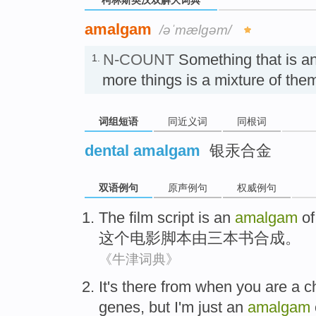
amalgam
/əˈmælɡəm/
N-COUNT
Something that is a
1.
more things is a mixture of 
词组短语
同近义词
同根词
dental amalgam
银汞合金
双语例句
原声例句
权威例句
The
film
script
is an
amalgam
of
这个
电影
脚本
由
三
本书
合成。
《牛津词典》
It
's
there
from
when
you
are
a
c
genes
,
but
I
'm just
an
amalgam