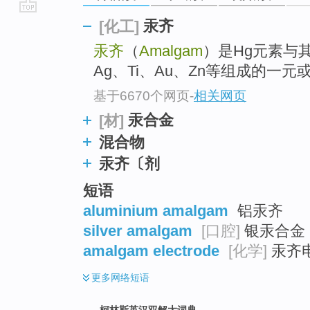
go
汞齐
[化工]
top
汞齐
（
Amalgam
）是Hg元素与其
Ag、Ti、Au、Zn等组成的一
基于6670个网页
-
相关网页
汞合金
[材]
混合物
汞齐〔剂
短语
aluminium amalgam
铝汞齐
silver amalgam
[口腔]
银汞合金 ;
amalgam electrode
[化学]
汞齐
更多
网络短语
柯林斯英汉双解大词典