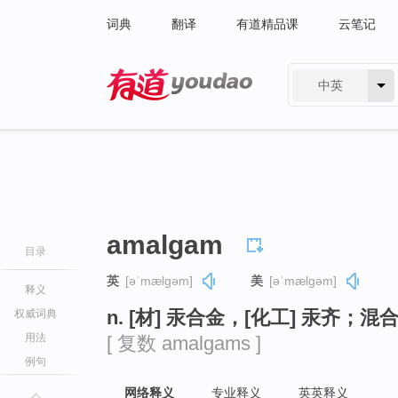
词典
翻译
有道精品课
云笔记
中英
有道 - 网易旗下搜索
amalgam
目录
英
[əˈmælɡəm]
美
[əˈmælɡəm]
释义
n. [材] 汞合金，[化工] 汞齐；混
权威词典
用法
[ 复数 amalgams ]
例句
网络释义
专业释义
英英释义