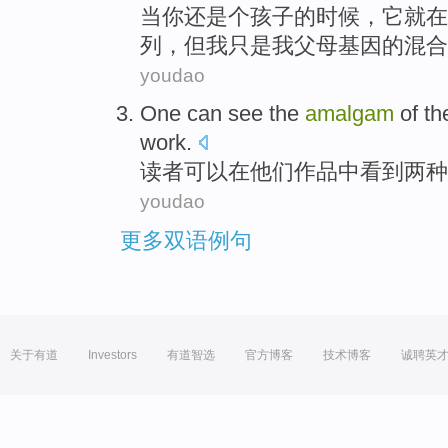
当
你
还是
个
孩子
的
时候，
它
就在
列，
但
我
只是
我
父母基因的
混合
youdao
One
can
see
the
amalgam
of t
work
.
读者
可以
在
他们
作品中
看到
两
种
youdao
更多双语例句
关于有道
Investors
有道智选
官方博客
技术博客
诚聘英