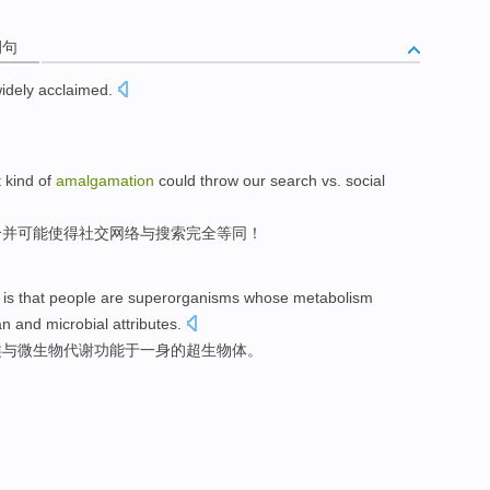
例句
idely
acclaimed
.
t kind
of
amalgamation
could
throw our search vs.
social
合并
可能
使得
社交
网络
与搜索
完全等同
！
is
that
people
are
superorganisms whose
metabolism
an
and
microbial
attributes.
类
与
微生物
代谢
功能于一身
的
超生
物体
。