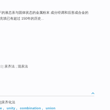
温下的液态汞与固体状态的金属粉末 成分经调和后形成合金的
填已有超过 150年的历史...
冶]
汞齐法 ; 混汞法
冶]汞齐化法
ge
,
unity
,
combination
,
union