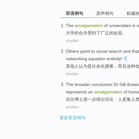
双语例句
原声例句
权威
The
amalgamation
of
universities
is
w
大学
的
合并受到
了
广泛
的
欢迎
。
youdao
Others
point
to
social
search
and
tha
networking
equation
entirely
!
其他人
认为
是
社会化
搜索
，
而且
这种
youdao
The broader
conclusion
Dr
Gill
draws 
represents
an
amalgamation
of
hum
吉尔
博士
进一步
得出
结论
：
人
是
集
人
youdao
更多双语例句