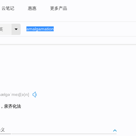
云笔记
惠惠
更多产品
英
ælɡəˈmeɪʃ(ə)n]
法，汞齐化法
释义