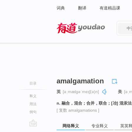
词典
翻译
有道精品课
中
有道 - 网易旗下搜索
amalgamation
目录
英
[əˌmælɡəˈmeɪʃ(ə)n]
美
[əˌm
释义
n. 融合，混合；合并，联合；[冶] 混汞
用法
[ 复数 amalgamations ]
例句
网络释义
专业释义
英英
go