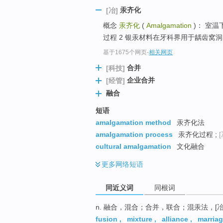
top
汞齐化
[冶]
概念
汞齐化
(
Amalgamation
)： 室
过程 2 银汞材料在牙科界用于龋齿窝洞充
基于1675个网页
-
相关网页
合并
[科技]
企业合并
[经管]
融合
短语
amalgamation method
汞齐化法
amalgamation process
汞齐化过程 ;
[
cultural amalgamation
文化融合
更多
网络短语
同近义词
同根词
n. 融合，混合；合并，联合；混汞法，[
fusion
,
mixture
,
alliance
,
marria