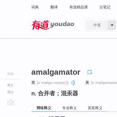
词典
翻译
有道精品课
云笔记
中英
有道 - 网易旗下搜索
amalgamator
目录
英
[əˈmælɡəˌmeɪtə(r)]
美
[əˈmælɡəmeɪtər
释义
n. 合并者；混汞器
用法
网络释义
专业释义
英英释义
go
top