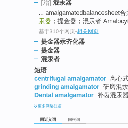
混汞器
[冶]
... amalgamatedbalances
汞器
；提金器；混汞者 Amalocyth
基于310个网页
-
相关网页
提金器汞齐化器
提金器
混汞者
短语
centrifugal amalgamator
离心式
grinding amalgamator
研磨混汞
Dental amalgamator
补齿混汞
更多
网络短语
同近义词
同根词