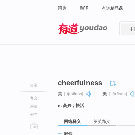
词典
翻译
有道精品课
中
有道 - 网易旗下搜索
cheerfulness
目录
英
[ˈtʃɪəflnəs]
美
[ˈtʃɪrflnəs]
释义
n. 高兴；快活
用法
例句
网络释义
英英释义
go
轻快