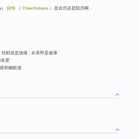
ea）
轻快
（
Cheerfulness
）是农历还是阳历啊 ..
 忧郁就是病痛 ; 欢喜即是健康
和友爱
观和幽默感