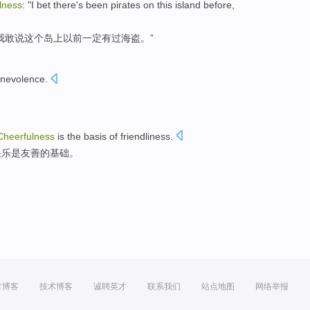
lness
: "
I
bet
there's
been
pirates
on
this
island
before
,
我
敢
说
这个
岛上
以前
一定
有
过
海盗
。”
nevolence
.
Cheerfulness
is
the
basis
of
friendliness
.
快乐
是
友善
的
基础
。
方博客
技术博客
诚聘英才
联系我们
站点地图
网络举报