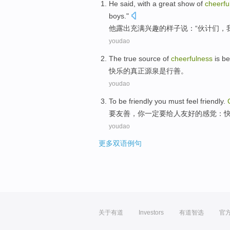
He
said
, with a great
show
of
cheerfu
boys
."
他
露出
充满
兴趣的样子
说
：“伙计们，
youdao
The
true
source
of
cheerfulness
is
be
快乐
的
真正
源泉
是
行善
。
youdao
To be
friendly
you
must
feel
friendly
.
要
友善
，
你
一定
要给人
友好
的
感觉
：
youdao
更多双语例句
关于有道
Investors
有道智选
官