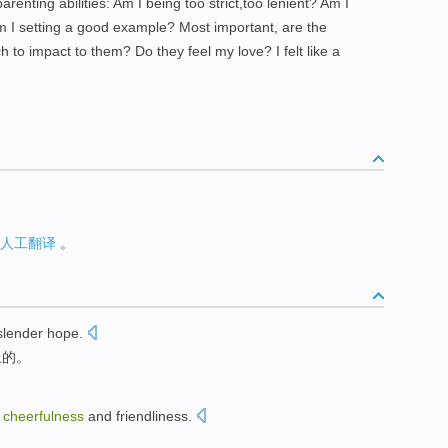
enting abilities: Am I being too strict,too lenient? Am I
m I setting a good example? Most important, are the
h to impact to them? Do they feel my love? I felt like a
人工翻译
。
slender
hope
.
上的。
cheerfulness
and
friendliness
.