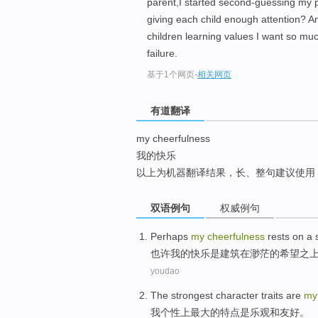
parent,I started second-guessing my par
top
giving each child enough attention? A
children learning values I want so muc
failure.
基于1个网页
-
相关网页
有道翻译
my cheerfulness
我的快乐
以上为机器翻译结果，长、整句建议使用
双语例句
权威例句
Perhaps
my
cheerfulness
rests on
a
也许
我
的
快乐是建筑
在
渺茫的
希望
之
youdao
The
strongest
character
traits
are
my
我
个性
上最大
的
特点
是
乐观
和
友好。