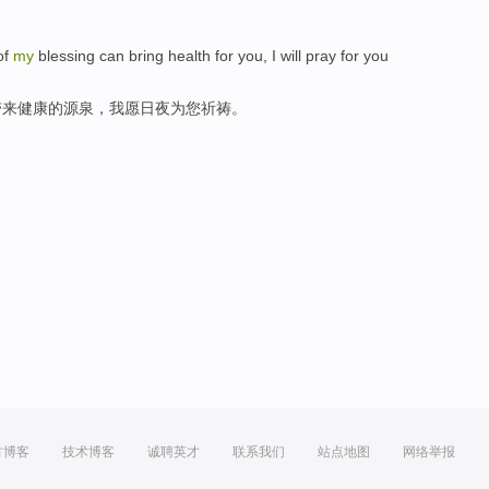
of
my
blessing
can
bring
health for
you
,
I
will pray
for
you
带来
健康
的
源泉
，
我
愿
日夜为您祈祷。
方博客
技术博客
诚聘英才
联系我们
站点地图
网络举报