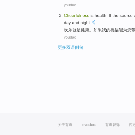
youdao
Cheerfulness
is
health
.
If
the
source
day and night.
欢乐
就是
健康
。
如果
我
的
祝福
能为
您
youdao
更多双语例句
关于有道
Investors
有道智选
官