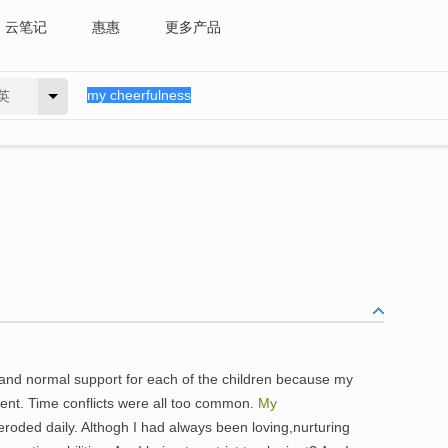
云笔记
惠惠
更多产品
英
 and normal support for each of the children because my
arent. Time conflicts were all too common.
My
roded daily. Althogh I had always been loving,nurturing