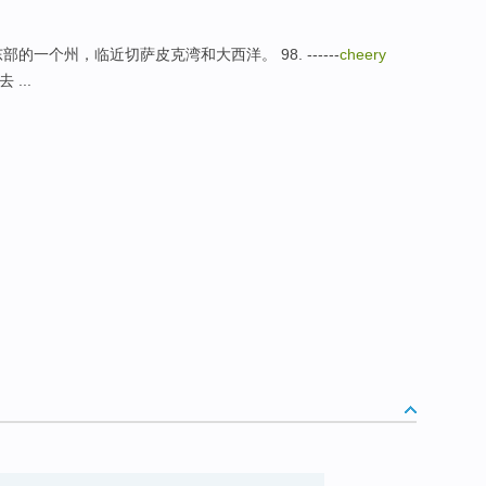
吉尼亚：美国东部的一个州，临近切萨皮克湾和大西洋。 98. ------
cheery
去 ...