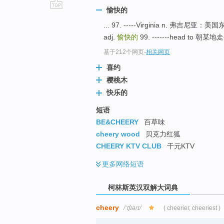
愉快的
go
... 97. -----Virginia n. 弗
top
adj.
愉快的
99. -------head to 朝某地走
基于212个网页
-
相关网页
喜约
樱桃木
快乐的
短语
BE&CHEERY
百草味
cheery wood
贝克力红狐
CHEERY KTV CLUB
干元KTV
更多
网络短语
柯林斯英汉双解大词典
cheery
/ˈtʃɪərɪ/
( cheerier, cheeriest )