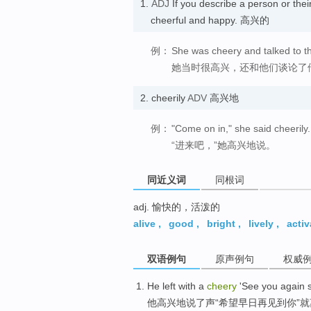
1.
ADJ
If you describe a person or the
cheerful and happy. 高兴的
例：
She was cheery and talked to t
她当时很高兴，还和他们谈论了
2.
cheerily
ADV
高兴地
例：
"Come on in," she said cheerily.
“进来吧，”她高兴地说。
同近义词
同根词
adj. 愉快的，活泼的
alive
,
good
,
bright
,
lively
,
activ
双语例句
原声例句
权威
He
left
with a
cheery
'
See
you
again
他
高兴地说了
声
“希望
早日
再
见到
你
”就