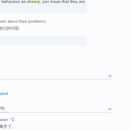
ir behaviour as
cheery
, you mean that they are
hem about their problems.
他们的问题。
ated
例句
soon
'.
离开
了。