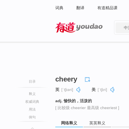
词典
翻译
有道精品课
中
有道 - 网易旗下搜索
cheery
目录
英
[ˈtʃɪəri]
美
[ˈtʃɪri]
释义
adj. 愉快的，活泼的
权威词典
[ 比较级 cheerier 最高级 cheeriest ]
用法
例句
网络释义
英英释义