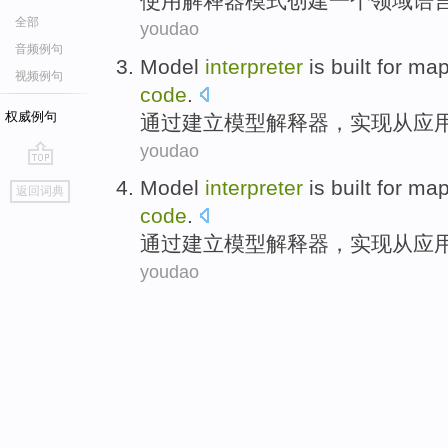
使用
解释器
模式
创建
一个
领域
语
全部
youdao
音频例句
Model
interpreter
is
built
for
map
视频例句
code
.
权威例句
通过建立
模型
解释器
，实现
从
应
youdao
go
Model
interpreter
is
built
for
map
返回词典
top
code
.
通过建立
模型
解释器
，实现
从
应
youdao