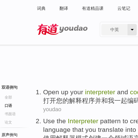
词典
翻译
有道精品课
云笔记
中英
有道 - 网易旗下搜索
双语例句
Open up
your
interpreter
and
co
全部
打开
您
的
解释程序
并
和
我
一起
编
口语
youdao
书面语
Use
the
Interpreter
pattern
to
cr
论文
language
that
you translate
into
原声例句