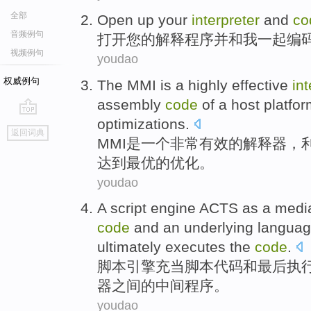
全部
Open up
your
interpreter
and
co
音频例句
打开
您
的
解释程序
并
和
我
一起
编
视频例句
youdao
权威例句
The
MMI
is
a
highly
effective
int
assembly
code
of
a
host
platfo
optimizations
.
go
返回词典
top
MMI
是
一个
非常
有效
的
解释器
，
达到
最
优的优化。
youdao
A
script
engine
ACTS as a media
code
and
an underlying
langua
ultimately
executes
the
code
.
脚本
引擎
充当
脚本
代码
和
最后
执
器
之间
的
中间程序。
youdao