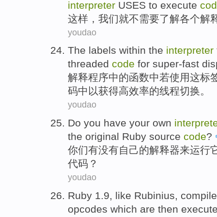
interpreter
USES
to
execute
co
这样
，
我们
就
不
需要
了解
各个
解
youdao
The
labels
within
the
interpreter
threaded
code
for super-fast dis
解释
程序
中的
函数
中若使用
这
标
码
中以获得高效率的线程切换。
youdao
Do
you
have
your own
interpret
the original
Ruby source
code
?
你们
有没有
自己
的
解释器
来
运行
代码
？
youdao
Ruby 1.9,
like
Rubinius
, compil
opcodes
which are
then
execut