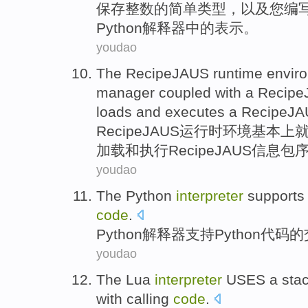
保存
整数
的
简单
类型
，
以及
您
编
Python
解释器
中的
表示
。
youdao
The
RecipeJAUS
runtime
envir
manager
coupled with
a Recip
loads
and
executes
a RecipeJ
RecipeJAUS
运行时
环境
基本上
加载
和
执行
RecipeJAUS
信息包
youdao
The
Python
interpreter
supports
code
.
Python
解释器
支持
Python
代码
的
youdao
The Lua
interpreter
USES
a
sta
with
calling
code
.