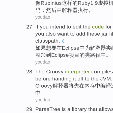
像
Rubinius
这样的Ruby1.9虚拟
码
，
然后
由
解释器
执行
。
youdao
If
you intend
to
edit
the
code
for
you also
want
to
add
these.jar
f
classpath
.
如果
想
要
在
Eclipse
中
为
解释器
类
添加
到
Eclipse
项目
的
类路径中
。
youdao
The Groovy
interpreter
compiles
before
handing
it
off
to
the JVM
.
Groovy
解释器
将
先
在
内存中
编译
中。
youdao
ParseTree
is
a
library
that
allow