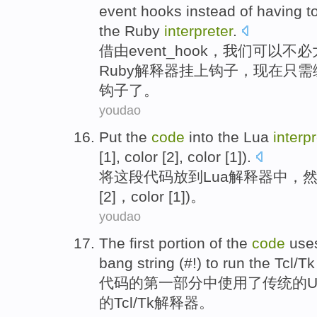
event
hooks
instead of having
t
the
Ruby
interpreter
.
借
由
event_hook，我们
可以
不必
Ruby
解释器
挂上
钩子
，
现在
只需
钩子
了
。
youdao
Put
the
code
into the Lua
interpr
[
1
],
color
[2],
color
[1]).
将
这
段代码
放到
Lua
解释器中
，
[
2
]，color [1])。
youdao
The first
portion
of
the
code
use
bang
string
(#!)
to
run
the
Tcl
/
Tk
代码
的
第
一部分
中
使用
了
传统
的
U
的
Tcl
/
Tk
解释器
。