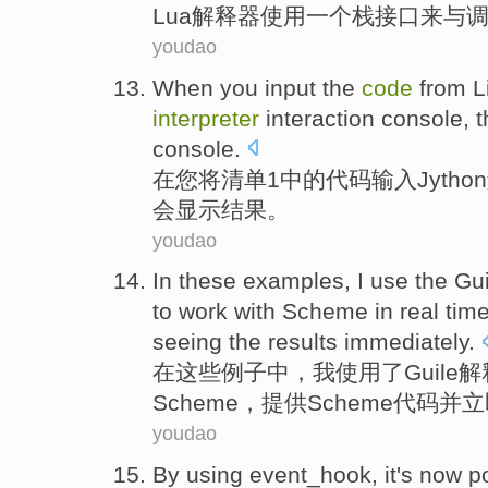
Lua
解释器
使用
一个
栈
接口
来
与
youdao
When
you
input
the
code
from
L
interpreter
interaction
console
,
t
console.
在
您
将
清单
1
中的
代码
输入
Jython
会
显示
结果
。
youdao
In
these
examples
,
I
use
the
Gui
to work with
Scheme
in
real tim
seeing
the results
immediately
.
在
这些
例子中
，
我
使用
了
Guile
解
Scheme
，
提供
Scheme
代码
并
立
youdao
By
using event_hook, it's
now
p