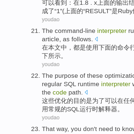
可以
看到
：
在
1.8 . x上面
的
输出
成了
“
1
”(上面的“
RESULT
”是
Ruby
youdao
The
command-line
interpreter
r
article
,
as follows
.
在
本文
中，都是使用下面的
命令
下
所示。
youdao
The
purpose
of
these
optimizati
regular
SQL
runtime
interpreter
w
the
code
path
.
这些
优化
的
目的
是
为了
可以在
任
用
常规
的
SQL
运行时
解释器。
youdao
That way
,
you
don't
need to
kno