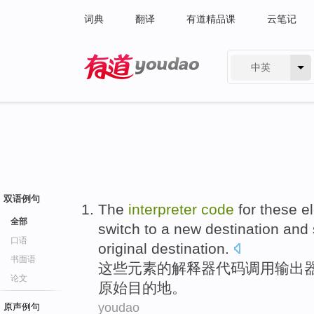
词典
翻译
有道精品课
云笔记
中英
有道 - 网易旗下搜索
双语例句
The
interpreter
code
for
these
e
全部
switch
to
a
new
destination
and 
口语
original
destination
.
书面语
这些
元素
的
解释器
代码
调用
输出
论文
原始目的地。
youdao
原声例句