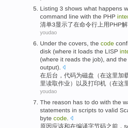
Listing
3
shows
what happens 
command
line
with
the
PHP
inte
清单
3
显示了
在
命令
行
上
用
PHP
解
youdao
Under
the covers
, the
code
conf
disk
(
where
it
loads
the
LISP
int
(where it
reads
the
job
),
and
th
output
).
在
后台
，
代码
为
磁盘
（在
这里
加
里
读取
作业
）
以及
打印机
（在这
youdao
The
reason
has
to do
with
the
w
statements
in
scripts
to
valid
Sc
byte
code
.
原因
应该
和
在
编译
字节
码
之前
，
s