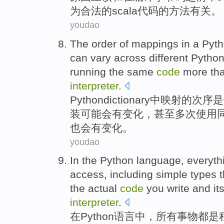
为
合法
的
scala
代码
的
方法
有关。
youdao
The
order
of
mappings
in
a
Pyt
can
vary
across
different Pytho
running
the
same
code
more th
interpreter
.
Python
dictionary
中
映射
的
次序
是
装
可能会有
变化
，
甚至
多次
使用
也会有变化。
youdao
In
the
Python
language
,
everyth
access
,
including
simple
types
t
the
actual
code
you
write
and
it
interpreter
.
在
Python
语言
中，
所有事物都
是