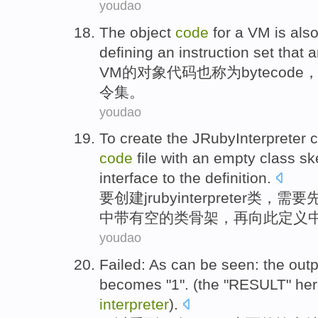
youdao
The
object
code
for a
VM
is als
defining
an
instruction
set
that 
VM
的
对象
代码
也
称为
bytecode
令
集
。
youdao
To
create
the
JRubyInterpreter
c
code
file
with
an
empty
class
sk
interface
to
the
definition
.
要
创建
jrubyinterpreter
类
，需要
中
带有
空
的类
骨架
，再
向
此
定义
youdao
Failed: As
can be
seen
:
the outp
becomes "
1
". (
the
"
RESULT
" he
interpreter
).