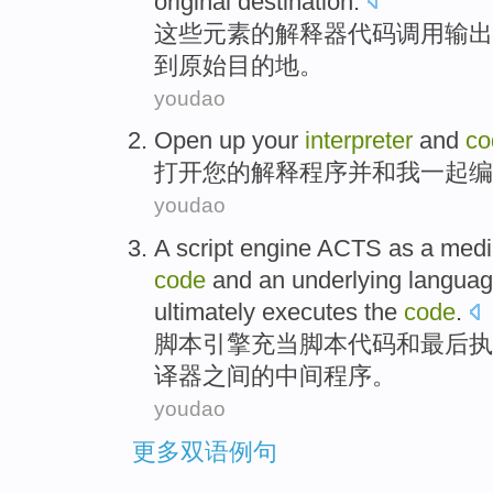
original
destination
.
这些
元素
的
解释器
代码
调用
输出
到
原始目的地。
youdao
Open up
your
interpreter
and
co
打开
您
的
解释程序
并
和
我
一起
编
youdao
A
script
engine
ACTS as a medi
code
and
an underlying
langua
ultimately
executes
the
code
.
脚本
引擎
充当
脚本
代码
和
最后
执
译
器
之间
的
中间程序。
youdao
更多双语例句