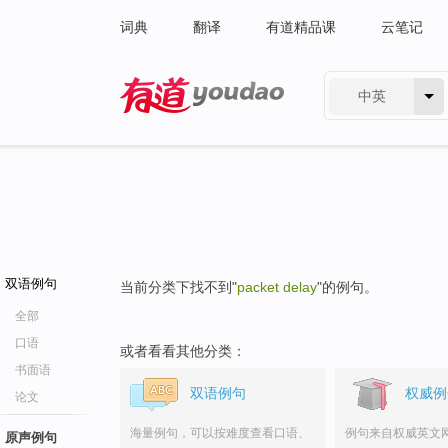
词典
翻译
有道精品课
云笔记
中英
有道 - 网易旗下搜索
双语例句
当前分类下找不到"
packet delay
"的例句。
全部
口语
或者看看其他分类：
书面语
双语例句
权威例
论文
海量例句，可以按难度查看口语、
例句来自权威英文
原声例句