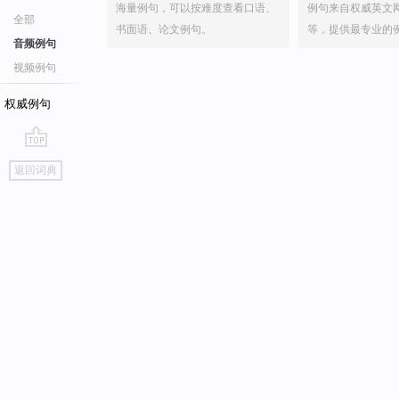
海量例句，可以按难度查看口语、
例句来自权威英文
全部
书面语、论文例句。
等，提供最专业的
音频例句
视频例句
权威例句
go
返回词典
top