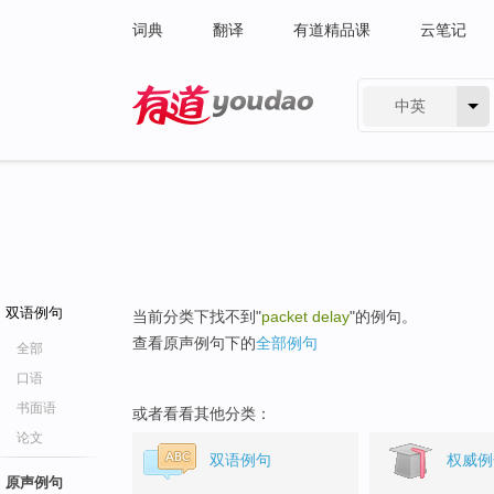
词典
翻译
有道精品课
云笔记
中英
有道 - 网易旗下搜索
双语例句
当前分类下找不到"
packet delay
"的例句。
查看原声例句下的
全部例句
全部
口语
书面语
或者看看其他分类：
论文
双语例句
权威例
原声例句