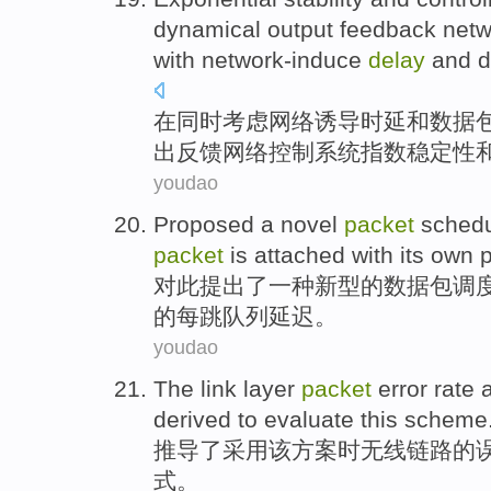
dynamical
output
feedback
netw
with network-induce
delay
and d
在同时考虑
网络
诱导
时延
和
数据
出
反馈
网络
控制
系统
指数
稳定性
youdao
Proposed
a
novel
packet
schedu
packet
is
attached
with
its
own p
对此提出了
一种
新型
的
数据包
调
的每跳
队列
延迟
。
youdao
The
link layer
packet
error
rate
derived
to evaluate
this
scheme
推导
了采用
该
方案
时无线
链路
的
式。