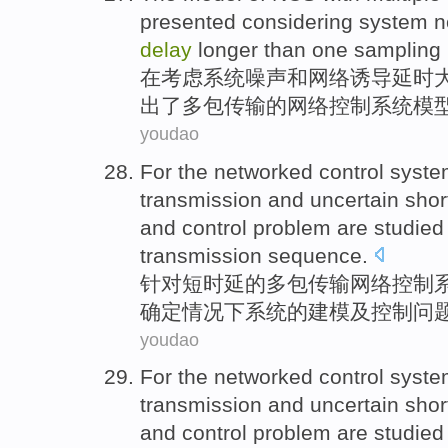
presented
considering
system
n
delay
longer than
one
sampling
在考虑
系统
噪声
和
网络诱导
延时
出了
多包
传输
的网络控制系统
模
youdao
For the
networked
control
syste
transmission
and uncertain
shor
and
control
problem
are
studied
transmission
sequence
.
针对
短
时延
的
多包
传输
网络
控制
确定
情况下
系统
的
建模
及
控制
问
youdao
For the
networked
control
syste
transmission
and uncertain
shor
and
control
problem
are
studied