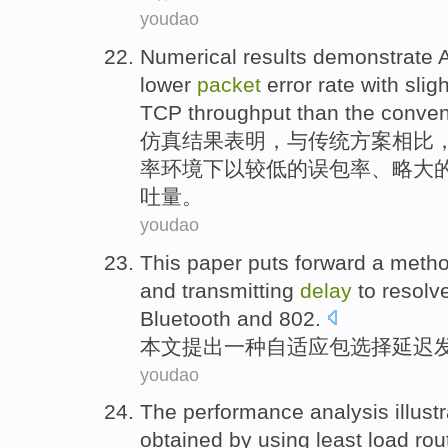
youdao
Numerical
results
demonstrate
lower
packet
error
rate
with
slig
TCP
throughput
than
the
conven
仿真
结果
表明
，
与
传统
方案
相比
率
环境下以
较
低的误
包
率、
略
大
吐量。
youdao
This paper
puts forward
a
meth
and
transmitting
delay
to
resolv
Bluetooth
and
802.
本文
提出
一种
自适应
包
选择
延迟
youdao
The
performance
analysis
illust
obtained
by using least load ro