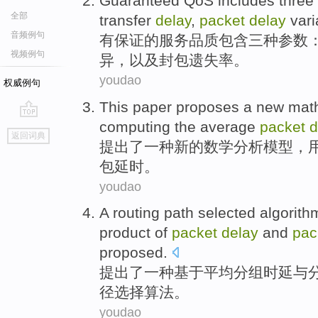
Guaranteed
QoS
includes
three
全部
transfer
delay
,
packet
delay
vari
音频例句
有保证
的
服务品质
包含
三
种
参数
视频例句
异
，
以及
封包
遗失
率。
youdao
权威例句
This paper proposes
a
new
mat
computing
the average
packet
d
go
返回词典
top
提出
了
一种
新的
数学
分析
模型
，
包
延时
。
youdao
A
routing
path
selected
algorith
product
of
packet
delay
and
pac
proposed
.
提出
了
一种
基于
平均
分组
时延
与
径
选择
算法
。
youdao