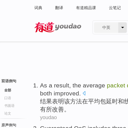
词典
翻译
有道精品课
云笔记
中英
有道 - 网易旗下搜索
双语例句
As a
result
, the
average
packet
全部
both
improved
.
口语
结果表明
该方法在
平均
包
延时
和
书面语
有所改善
。
论文
youdao
原声例句