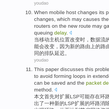
youdao
When
mobile
host
changes
its
p
changes, which
may
causes th
routers
on
the
new
route
may
ga
queuing
delay
.
当
移动
主机
位置
改变
时，
数据流
能
会
改变
，
因为
新的
路由
上
的
路
同的
排队
延迟。
youdao
This paper
discusses this
probl
to avoid
forming
loops
in
extend
can
be
saved
and the
packet
de
method.
本文
首先对
扩展
LSP
可能
存在
环
出了
一种
新的LSP扩展的环路消