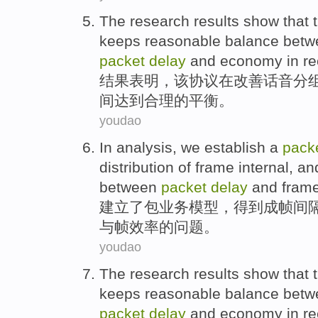
The
research results
show that
keeps
reasonable
balance
betw
packet
delay
and
economy
in
re
结果
表明
，
该
协议
在
改善
话音
分
间
达到
合理
的
平衡
。
youdao
In analysis, we
establish
a
pack
distribution
of
frame
internal,
an
between
packet
delay
and
fram
建立
了
包
业务
模型
，
得到
成
帧
间
与
帧
效率
的问题。
youdao
The
research results
show that
keeps
reasonable
balance
betw
packet
delay
and
economy
in
re