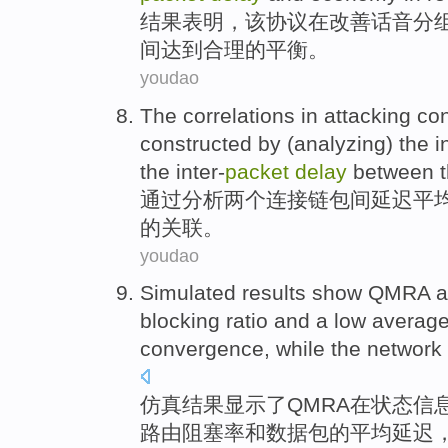
结果
表明
，
该
协议
在
改善
话音
分
间
达到
合理
的
平衡
。
youdao
The
correlations
in
attacking
co
constructed
by
(
analyzing
)
the
i
the
inter-
packet
delay
between 
通过
分析
两个
连接
链
包间
延迟
平
的
关联
。
youdao
Simulated
results
show
QMRA
a
blocking ratio
and
a low
averag
convergence
,
while the
network
仿真
结果
显示
了
QMRA
在
状态
信
路由
阻塞率
和
数据包
的
平均
延迟