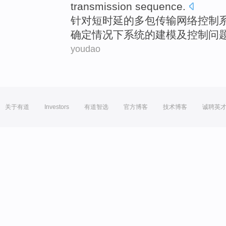
transmission
sequence
.
针对
短
时延
的
多包
传输
网络
控制
确定
情况下
系统
的
建模
及
控制
问
youdao
关于有道
Investors
有道智选
官方博客
技术博客
诚聘英