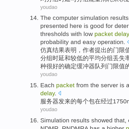
youdao
The
computer simulation
results
presented
here
is
good
for
dete
thresholds
with low
packet
dela
probability and
easy
operation.
仿真
结果
表明
，作者
提出
的
门
限
分组
时延
和
较
低的平均分组丢失
种
很好的
确定缓冲器队列门限值
youdao
Each
packet
from
the
server
is 
delay
.
服务器
发来
的
每个
包
在
经过1750
youdao
Simulation
results
showed that
,
NDMR
,
RNDMRA
has a
higher
p