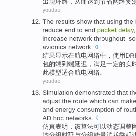
出现环路，从而达到
节省
网络
资
youdao
The results
show
that
using
the
reduce
end
to
end
packet
delay
increase
network
throughout
, s
avionics
network
.
结果
显示
在
航电
网络
中，
使用
DR
包
的
端
到
端
延迟
，
满足
一定
的实
此
模型
适合航电网络。
youdao
Simulation
demonstrated that
th
adjust
the
route
which
can
mak
and
energy
consumption
of rou
AD hoc
networks
.
仿真
表明
，
该
算法
可以
动态
调整
均
分组
时延
与
分组
能量
消耗
乘积