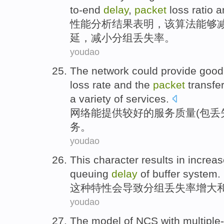
to-end
delay
,
packet
loss ratio a
性能
分析
结果
表明
，该算法能够
延
，减小
分组
丢失率。
youdao
The
network
could
provide
good
loss rate
and
the
packet
transfe
a variety of
services
.
网络
能
提供
较好的
服务
质量
(
包
丢
务
。
youdao
This
character
results in increa
queuing
delay
of
buffer
system
.
这种
特性
会
导致
分组
丢失率增大
youdao
The
model
of
NCS with multiple-