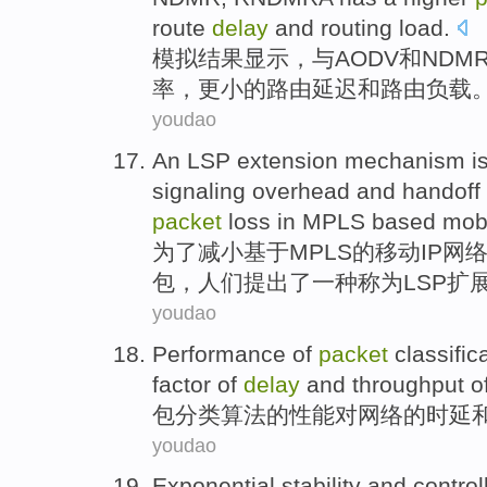
route
delay
and
routing
load
.
模拟
结果
显示
，
与
AODV
和
NDM
率，更
小
的
路由
延迟
和
路由
负载
youdao
An
LSP
extension
mechanism
i
signaling
overhead
and
handoff
packet
loss
in MPLS
based
mob
为了
减小
基于
MPLS
的
移动
IP
网
包
，人们
提出
了
一种
称为LSP
扩
youdao
Performance
of
packet
classific
factor
of
delay
and
throughput
o
包
分类
算法
的
性能
对
网络
的
时延
youdao
Exponential
stability
and
control