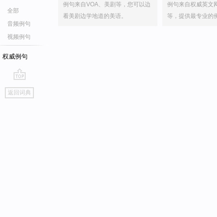
例句来自VOA、美剧等，您可以边
例句来自权威英文
全部
看美剧边学地道的美语。
等，提供最专业的
音频例句
视频例句
权威例句
go
返回词典
top