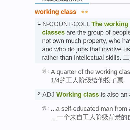
working class
N-COUNT-COLL
The working 
1.
classes
are the group of people
not own much property, who hav
and who do jobs that involve usi
rather than intellectual skill
A quarter of the working clas
例：
1/4的工人阶级给他投了票。
ADJ
Working class
is also a
2.
...a self-educated man from
例：
…一个来自工人阶级背景的