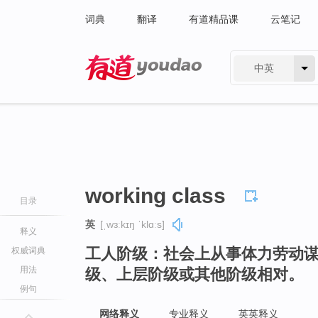
词典
翻译
有道精品课
云笔记
中英
有道 - 网易旗下搜索
working class
目录
英
[ˌwɜːkɪŋ ˈklɑːs]
释义
工人阶级：社会上从事体力劳动
权威词典
用法
级、上层阶级或其他阶级相对。
例句
网络释义
专业释义
英英释义