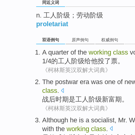
同近义词
n. 工人阶级；劳动阶级
proletariat
双语例句
原声例句
权威例句
A quarter
of the
working
class
v
1/4
的
工人
阶级
给他
投了票
。
《柯林斯英汉双解大词典》
The postwar
era
was one
of
ne
class
.
战后
时期
是
工人
阶级
新
富
期。
《柯林斯英汉双解大词典》
Although
he
is
a
socialist
,
Mr.
W
with
the
working
class
.