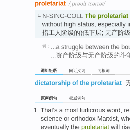
proletariat
/ˌprəʊlɪˈtɛərɪət/
N-SING-COLL
The proletariat
1.
without high status, especially 
指工人阶级的)低下层; 无产阶
...a struggle between the bou
例：
...资产阶级与无产阶级的斗
词组短语
同近义词
同根词
dictatorship of the proletariat
原声例句
权威例句
That's a most ludicrous word, re
science or orthodox Marxist, whe
eventually the
proletariat
will ri