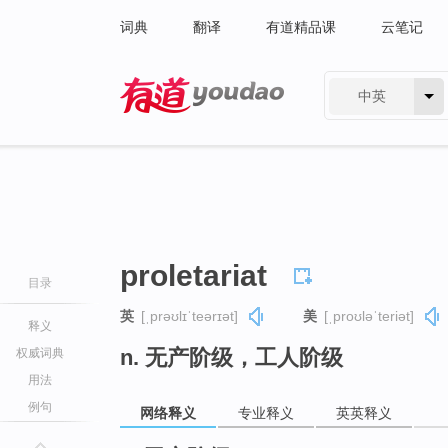
词典
翻译
有道精品课
云笔记
中英
有道 - 网易旗下搜索
proletariat
目录
英
[ˌprəʊlɪˈteərɪət]
美
[ˌproʊləˈteriət]
释义
n. 无产阶级，工人阶级
权威词典
用法
例句
网络释义
专业释义
英英释义