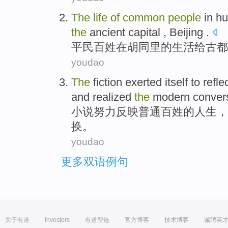
The
life
of
common
people
in
hu
the
ancient
capital ,
Beijing
.
平民
百姓
在
胡同
里
的
生活
给
古都
youdao
The
fiction
exerted
itself to
refle
and
realized
the
modern
conver
小说
努力
反映
普通
百姓
的
人生
，
换
。
youdao
更多双语例句
关于有道
Investors
有道智选
官方博客
技术博客
诚聘英