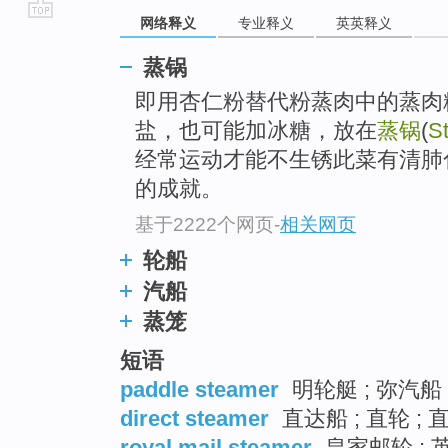
网络释义
专业释义
英英释义
go
top
蒸锅
即用杏仁粉替代粉蒸肉中的蒸肉
盐，也可能加冰糖，放在
蒸锅
(
S
经常运动才能不生锈此菜有清肺化痰
的成就。
基于2222个网页
-
相关网页
轮船
汽船
蒸笼
短语
paddle steamer
明轮艇 ; 弥汽船
direct steamer
直达船 ; 直轮 ; 
royal mail steamer
皇家邮轮 ; 