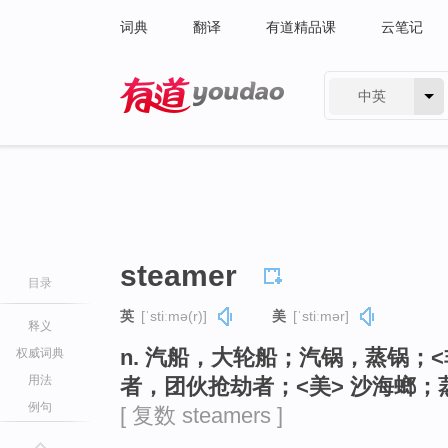
词典
翻译
有道精品课
云笔记
中英
有道 - 网易旗下搜索
steamer
目录
英
[ˈstiːmə(r)]
美
[ˈstiːmər]
释义
n. 汽船，大轮船；汽锅，蒸锅；
权威词典
用法
者，团伙抢劫者；<美> 沙海螂；
例句
[ 复数 steamers ]