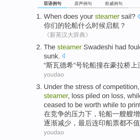
双语例句
原声例句
权威例句
When
does
your
steamer
sail
?
你们
的
轮船
什么时候
启航
？
《新英汉大辞典》
The
steamer
Swadeshi had
fou
sunk
.
“
斯瓦德
希”号
轮船
撞在
豪
拉
桥上
youdao
Under
the
stress
of
competition
steamer
,
loss
piled on loss,
whil
ceased to
be
worth
while to
prin
在
竞争
的
压力
下
，
轮船
一艘艘
增
逐渐
减少
，最后连
印
船票
都
不值
youdao