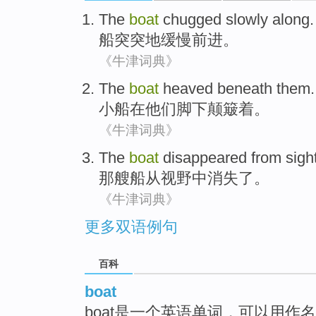
The
boat
chugged
slowly
along
.
船
突突地
缓慢
前进
。
《牛津词典》
The
boat
heaved
beneath
them
.
小船
在他们脚下
颠簸着
。
《牛津词典》
The
boat
disappeared
from
sigh
那
艘船
从
视野
中消失了
。
《牛津词典》
更多双语例句
百科
boat
boat是一个英语单词，可以用