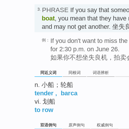
PHRASE
If you say that some
3.
boat
, you mean that they have
and may not get another. 坐
If you don't want to miss the
例：
for 2:30 p.m. on June 26.
如果你不想坐失良机，拍卖会定
同近义词
同根词
词语辨析
n. 小船；轮船
tender
,
barca
vi. 划船
to row
双语例句
原声例句
权威例句