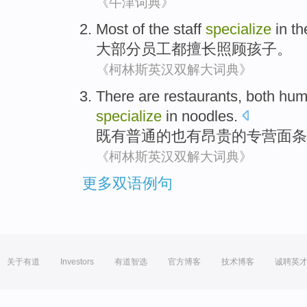
《牛津词典》
Most of
the staff
specialize
in
th
大部分
员工
都
擅长
照顾
孩子
。
《柯林斯英汉双解大词典》
There
are
restaurants
,
both
hum
specialize
in
noodles
.
既有
普通
的也
有
昂贵
的
专营
面条
《柯林斯英汉双解大词典》
更多双语例句
关于有道
Investors
有道智选
官方博客
技术博客
诚聘英