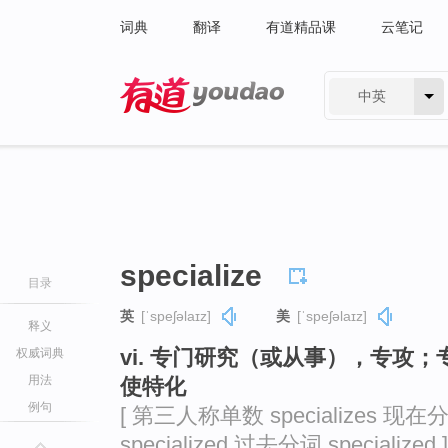
词典
翻译
有道精品课
云笔记
中英
有道 - 网易旗下搜索
specialize
目录
英
[ˈspeʃəlaɪz]
美
[ˈspeʃəlaɪz]
释义
vi. 专门研究（或从事），专攻
权威词典
用法
使特化
例句
[ 第三人称单数 specializes 现在分词
specialized 过去分词 specialized ]