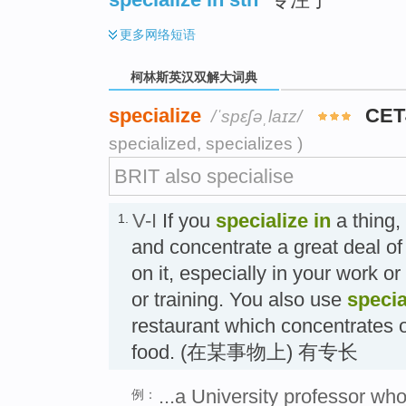
更多
网络短语
柯林斯英汉双解大词典
specialize
CET
/ˈspɛʃəˌlaɪz/
specialized, specializes )
BRIT also specialise
V-I
If you
specialize in
a thing,
1.
and concentrate a great deal of
on it, especially in your work o
or training. You also use
specia
restaurant which concentrates o
food. (在某事物上) 有专长
...a University professor who
例：