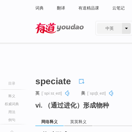
词典
翻译
有道精品课
云笔记
中英
有道 - 网易旗下搜索
speciate
目录
英
[ˈspiːsɪˌeɪt]
美
[ˈspɪʃɪˌeɪt]
释义
vi. （通过进化）形成物种
权威词典
用法
例句
网络释义
英英释义