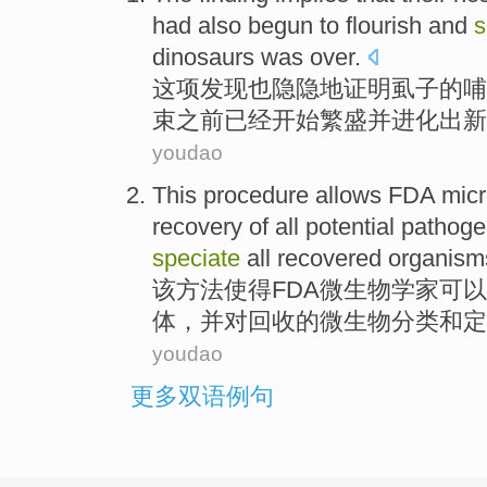
had also
begun to
flourish and
s
dinosaurs
was over.
这项
发现
也隐隐
地证明虱子的
哺
束
之前
已经
开始
繁盛
并进化出新
youdao
This
procedure
allows
FDA
micr
recovery
of
all
potential
pathoge
speciate
all
recovered
organism
该
方法
使得
FDA
微生物
学家可以
体
，
并
对
回收
的微生物分类和定
youdao
更多双语例句