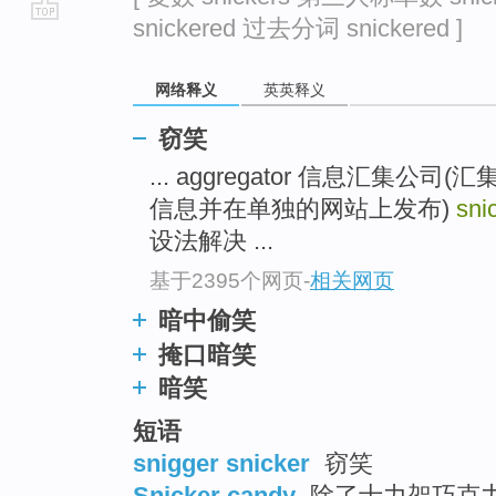
snickered 过去分词 snickered ]
go
top
网络释义
英英释义
窃笑
... aggregator 信息汇集
信息并在单独的网站上发布)
sni
设法解决 ...
基于2395个网页
-
相关网页
暗中偷笑
掩口暗笑
暗笑
短语
snigger snicker
窃笑
Snicker candy
除了士力架巧克