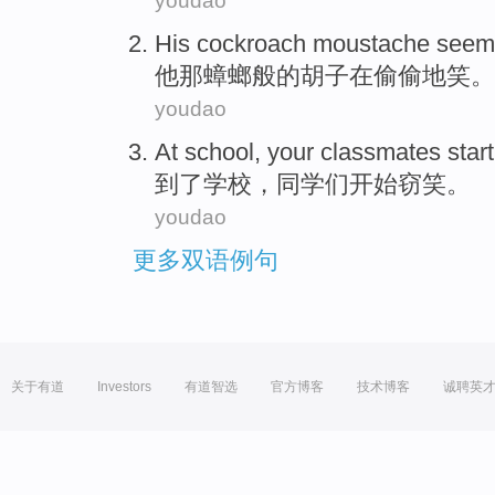
youdao
His
cockroach
moustache
see
他
那蟑螂
般的
胡子
在偷偷
地
笑。
youdao
At
school
,
your classmates
start
到了
学校
，
同学
们
开始
窃笑
。
youdao
更多双语例句
关于有道
Investors
有道智选
官方博客
技术博客
诚聘英