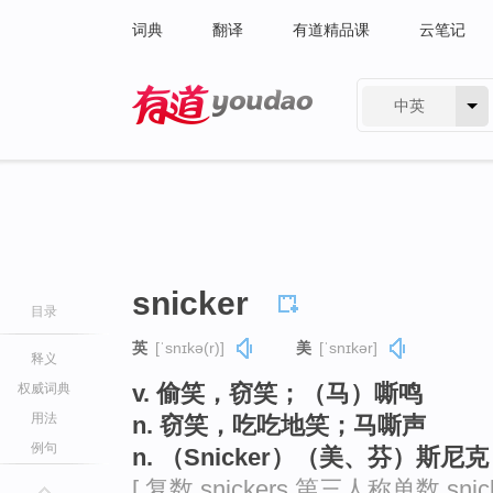
词典
翻译
有道精品课
云笔记
中英
有道 - 网易旗下搜索
snicker
目录
英
[ˈsnɪkə(r)]
美
[ˈsnɪkər]
释义
v. 偷笑，窃笑；（马）嘶鸣
权威词典
用法
n. 窃笑，吃吃地笑；马嘶声
例句
n. （Snicker）（美、芬）斯尼
[ 复数 snickers 第三人称单数 snic