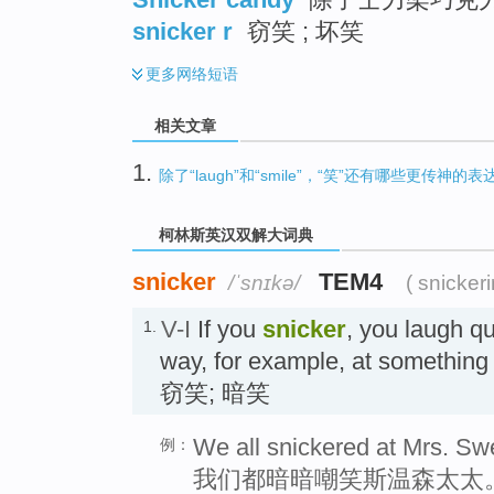
snicker r
窃笑 ; 坏笑
更多
网络短语
相关文章
1.
除了“laugh”和“smile”，“笑”还有哪些更传神的表
柯林斯英汉双解大词典
snicker
TEM4
/ˈsnɪkə/
( snicker
V-I
If you
snicker
, you laugh qu
1.
way, for example, at something
窃笑; 暗笑
We all snickered at Mrs. S
例：
我们都暗暗嘲笑斯温森太太