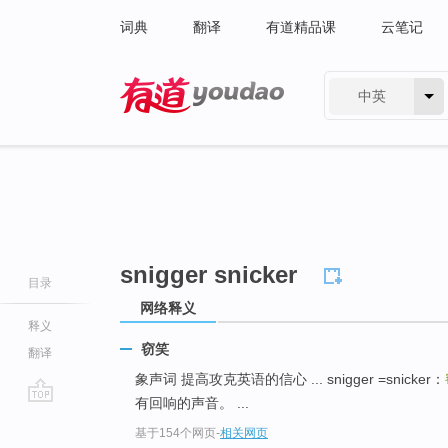
词典
翻译
有道精品课
云笔记
中英
有道 - 网易旗下搜索
snigger snicker
目录
网络释义
释义
窃笑
翻译
象声词 提高攻克英语的信心 ... snigger =snicker：
有回响的声音。 ...
go
基于154个网页
-
相关网页
top