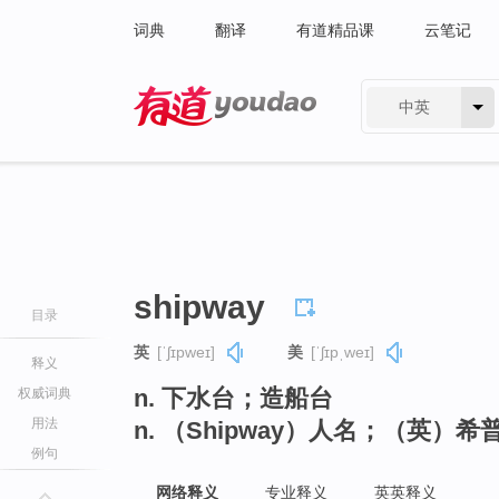
词典
翻译
有道精品课
云笔记
中英
有道 - 网易旗下搜索
shipway
目录
英
[ˈʃɪpweɪ]
美
[ˈʃɪpˌweɪ]
释义
n. 下水台；造船台
权威词典
用法
n. （Shipway）人名；（英）希
例句
网络释义
专业释义
英英释义