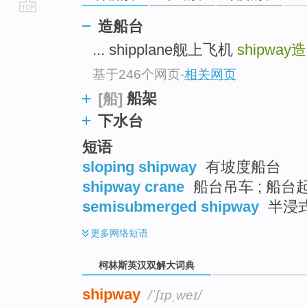
go
造船台
top
... shipplane舰上飞机
shipway
造
基于246个网页
-
相关网页
船架
[船]
下水台
短语
sloping shipway
有坡度船台
shipway crane
船台吊车 ; 船台
semisubmerged shipway
半浸
更多
网络短语
柯林斯英汉双解大词典
shipway
/ˈʃɪpˌweɪ/