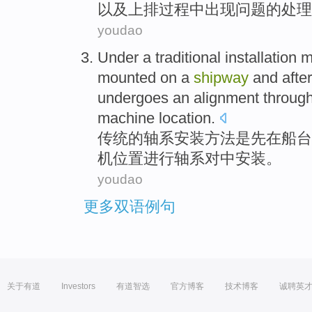
以及上排过程
中
出现问题的处理
youdao
Under a
traditional
installation
m
mounted
on
a
shipway
and
after
undergoes an alignment
throug
machine
location
.
传统
的
轴
系
安装
方法
是
先
在
船台
机
位置
进行轴系
对中
安装。
youdao
更多双语例句
关于有道
Investors
有道智选
官方博客
技术博客
诚聘英