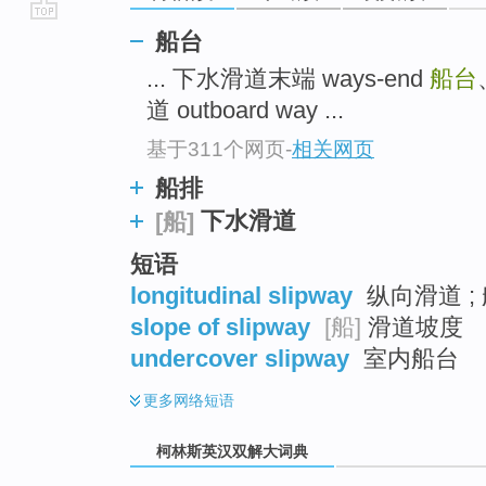
go
船台
top
... 下水滑道末端 ways-end
船台
道 outboard way ...
基于311个网页
-
相关网页
船排
下水滑道
[船]
短语
longitudinal slipway
纵向滑道 
slope of slipway
[船]
滑道坡度
undercover slipway
室内船台
更多
网络短语
柯林斯英汉双解大词典