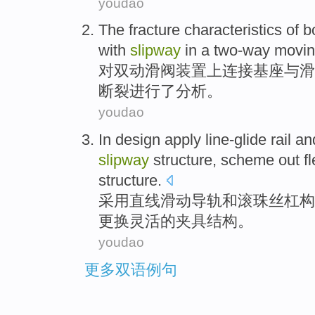
youdao
The
fracture
characteristics
of
b
with
slipway
in
a
two-way moving
对
双
动滑阀装置上
连接
基座
与
滑
断裂
进行
了分析。
youdao
In
design
apply line-glide
rail
an
slipway
structure
, scheme
out
f
structure
.
采用直线
滑动
导轨
和
滚珠
丝
杠
构
更换
灵活
的夹具结构。
youdao
更多双语例句