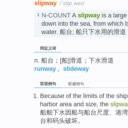
slipway
/ˈslɪpˌweɪ/
N-COUNT
A
slipway
is a large
1.
down into the sea, from which b
water. 船台; 船只下水用的滑道
同近义词
n. 船台；[船]滑道；下水滑道
runway
,
slideway
双语例句
权威例句
Because
of
the
limits
of the
ship
harbor
area and size, the
slipwa
船舶
下水
因
船
与
船台
尺度
、
港湾
台
和
码头
破坏
。