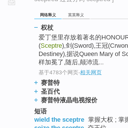
go
网络释义
英英释义
top
权杖
爱丁堡里存放着著名的HONOURS O
(
Sceptre
),剑(Sword),王冠(Crw
Destiney),据说Queen Mary 
样加冕了,随后,颠沛流...
基于4783个网页
-
相关网页
赛普特
圣百代
赛普特液晶电视报价
短语
wield the sceptre
掌握大权 ; 
seize the sceptre
夺王位