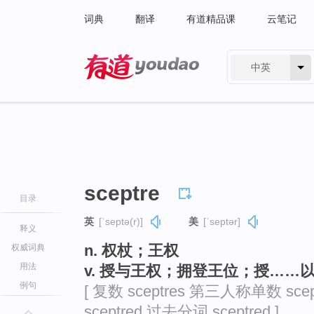
词典
翻译
有道精品课
云笔记
中英
有道 - 网易旗下搜索
sceptre
目录
英
[ˈseptə(r)]
美
[ˈseptər]
释义
n. 权杖；王权
权威词典
用法
v. 授与王权；拥登王位；授……
例句
[ 复数 sceptres 第三人称单数 sce
sceptred 过去分词 sceptred ]