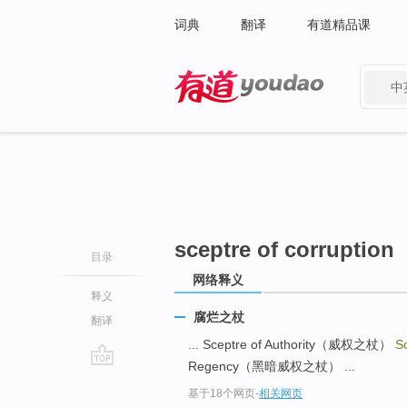
词典
翻译
有道精品课
中
有道 - 网易旗下搜索
sceptre of corruption
目录
网络释义
释义
腐烂之杖
翻译
... Sceptre of Authority（威权之杖）
Sc
Regency（黑暗威权之杖） ...
go
基于18个网页
-
相关网页
top