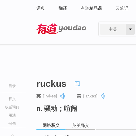
词典
翻译
有道精品课
云笔记
中英
有道 - 网易旗下搜索
ruckus
目录
英
[ˈrʌkəs]
美
[ˈrʌkəs]
释义
n. 骚动；喧闹
权威词典
用法
例句
网络释义
英英释义