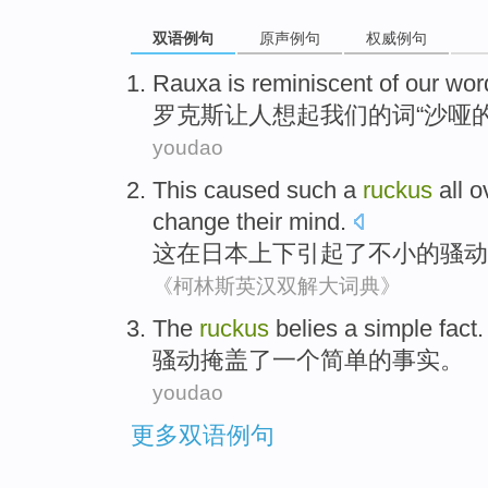
双语例句
原声例句
权威例句
Rauxa is
reminiscent
of
our
wor
罗克斯
让人
想起
我们
的
词
“
沙哑
的
youdao
This
caused
such a
ruckus
all
o
change
their mind
.
这
在
日本
上下
引起了
不小
的骚动
《柯林斯英汉双解大词典》
The
ruckus
belies
a
simple
fact
.
骚动
掩盖了
一个
简单
的
事实
。
youdao
更多双语例句