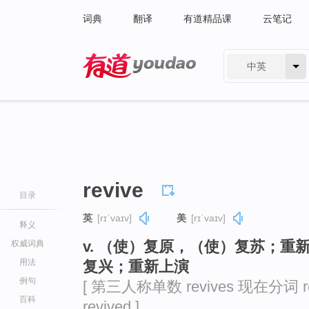
词典
翻译
有道精品课
云笔记
中英
有道 - 网易旗下搜索
revive
目录
英
[rɪˈvaɪv]
美
[rɪˈvaɪv]
释义
v. （使）复原，（使）复苏；
权威词典
用法
复兴；重新上演
例句
[ 第三人称单数 revives 现在分词 re
百科
revived ]