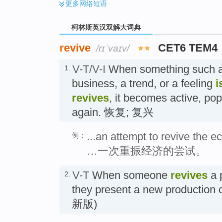
更多
网络短语
柯林斯英汉双解大词典
revive
CET6 TEM4
/rɪˈvaɪv/
V-T/V-I
When something such a
1.
business, a trend, or a feeling
i
revives
, it becomes active, pop
again. 恢复; 复兴
...an attempt to revive the 
例：
…一次重振经济的尝试。
V-T
When someone
revives
a p
2.
they present a new producti
新版)