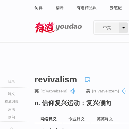
词典
翻译
有道精品课
云笔记
中英
有道 - 网易旗下搜索
revivalism
目录
英
[rɪˈvaɪvəlɪzəm]
美
[rɪˈvaɪvəlɪzəm]
释义
n. 信仰复兴运动；复兴倾向
权威词典
用法
例句
网络释义
专业释义
英英释义