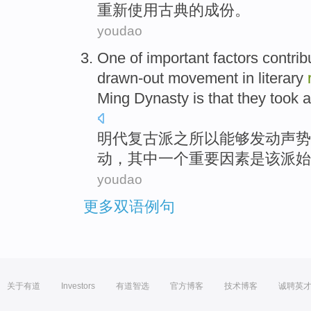
重新
使用古典
的
成份。
youdao
One of
important
factors
contrib
drawn-out
movement
in
literary
Ming
Dynasty
is
that they took
a
明代
复古
派之所以能够发动声势
动
，其中
一个
重要
因素
是
该派始
youdao
更多双语例句
关于有道
Investors
有道智选
官方博客
技术博客
诚聘英