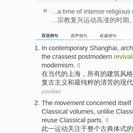
...a time of intense religious
例：
...宗教复兴运动高涨的时期
双语例句
原声例句
权威例句
In
contemporary
Shanghai
,
arch
the
crassest
postmodern
reviva
modernism
.
在
当代
的
上海
，
所有
的
建筑
风格
复古主义
和
最纯粹
的
清苦的
现代
youdao
The
movement
concerned
itself
Classical
volumes, unlike
Class
reuse
Classical
parts.
此
一
运动
关注于
整个
古典
体式的