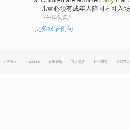
Children
are admitted
only
if
acc
儿童
必须有
成年人
陪同方可入场
《牛津词典》
更多双语例句
关于有道
Investors
有道智选
官方博客
技术博客
诚聘英