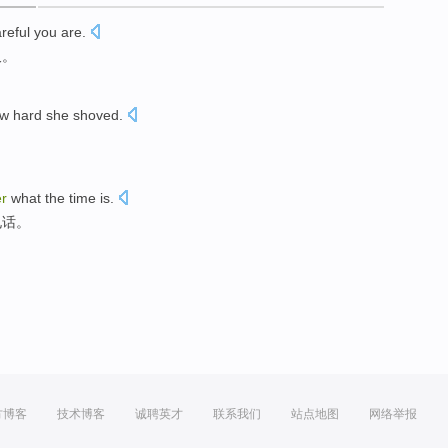
reful
you
are.
久
。
w
hard
she
shoved
.
er
what
the
time
is.
电话
。
方博客
技术博客
诚聘英才
联系我们
站点地图
网络举报