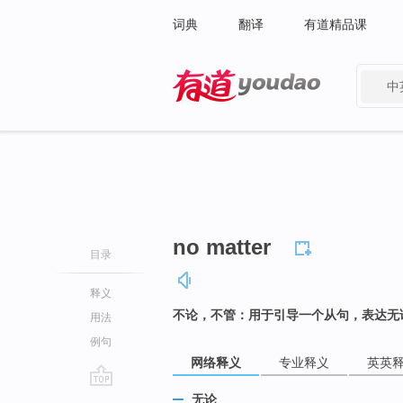
词典
翻译
有道精品课
中
有道 - 网易旗下搜索
no matter
目录
释义
不论，不管：用于引导一个从句，表达无
用法
例句
网络释义
专业释义
英英
go
无论