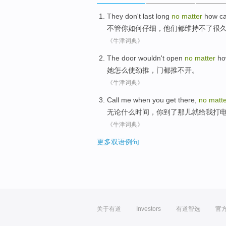
They
don't
last
long
no
matter
how
ca
不管
你
如何
仔细
，
他们
都
维持
不
了很
《牛津词典》
The door
wouldn
't
open
no
matter
ho
她
怎么
使劲
推
，
门
都推
不
开
。
《牛津词典》
Call
me
when
you
get there
,
no
matt
无论
什么
时间
，
你
到了
那儿
就给
我
打
《牛津词典》
更多双语例句
关于有道
Investors
有道智选
官