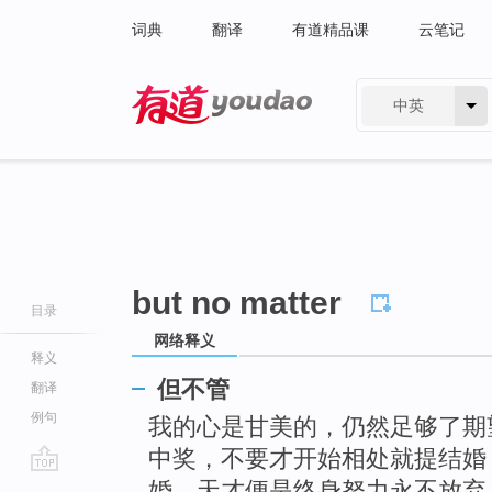
词典
翻译
有道精品课
云笔记
中英
有道 - 网易旗下搜索
but no matter
目录
网络释义
释义
但不管
翻译
例句
我的心是甘美的，仍然足够了期
中奖，不要才开始相处就提结婚
go
婚。天才便是终身努力永不放弃