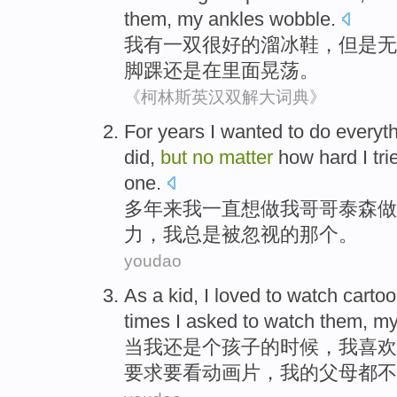
them
,
my
ankles
wobble
.
我
有
一双
很好的
溜冰鞋
，
但是
无
脚踝
还是在里面晃荡
。
《柯林斯英汉双解大词典》
F
or years I wanted to do everyt
did,
but
no
matter
how hard I tri
one.
多
年来我一直想做我哥哥泰森做
力，我总是被忽视的那个。
youdao
As
a kid
,
I
loved
to
watch
carto
times
I
asked
to
watch
them, m
当
我
还是
个
孩子的时候，
我
喜欢
要求
要
看动画片，
我
的
父母
都
不