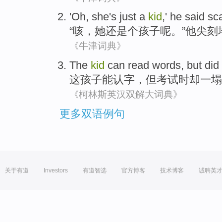
'
Oh
,
she
's just
a
kid
,'
he
said sc
“
咳
，
她
还是
个
孩子
呢。”
他
尖刻
《牛津词典》
The
kid
can
read
words,
but
did
这
孩子
能
认字
，
但
考试
时却一塌
《柯林斯英汉双解大词典》
更多双语例句
关于有道
Investors
有道智选
官方博客
技术博客
诚聘英