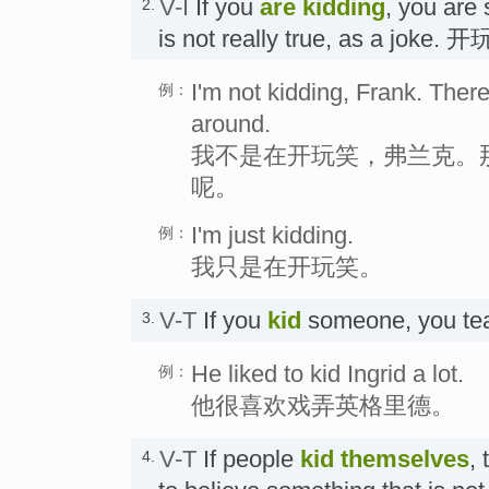
V-I
If you
are kidding
, you are
2.
is not really true, as a joke.
I'm not kidding, Frank. There
例：
around.
我不是在开玩笑，弗兰克。
呢。
I'm just kidding.
例：
我只是在开玩笑。
V-T
If you
kid
someone, you t
3.
He liked to kid Ingrid a lot.
例：
他很喜欢戏弄英格里德。
V-T
If people
kid
themselves
,
4.