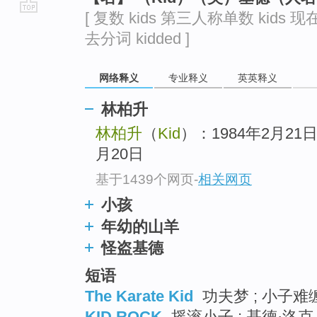
[ 复数 kids 第三人称单数 kids 现在
go
去分词 kidded ]
top
网络释义
专业释义
英英释义
林柏升
林柏升
（
Kid
）：1984年2月21日
月20日
基于1439个网页
-
相关网页
小孩
年幼的山羊
怪盗基德
短语
The Karate Kid
功夫梦 ; 小子难缠
KID ROCK
摇滚小子 ; 基德·洛克 