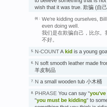
to believe something that is no
wish that it was true. 欺骗 (自己
We're kidding ourselves, Bill
例：
even doing well.
我们是在欺骗自己，比尔。
不好。
N-COUNT
A
kid
is a young g
5.
N
soft smooth leather made fro
6.
羊皮制品
N
a small wooden tub 小木桶
7.
PHRASE
You can say "
you've 
8.
"
you must be kidding
" to som