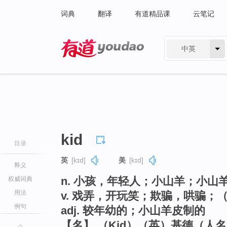
词典
翻译
有道精品课
云笔记
中英
有道 - 网易旗下搜索
kid
目录
英
[kɪd]
美
[kɪd]
释义
n. 小孩，年轻人；小山羊；小山
权威词典
用法
v. 戏弄，开玩笑；欺骗，哄骗；
例句
adj. 较年幼的；小山羊皮制的
【名】 （Kid）（英）基德（人