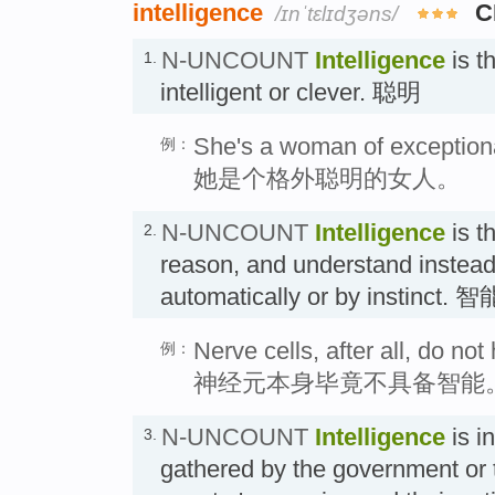
intelligence
C
/ɪnˈtɛlɪdʒəns/
N-UNCOUNT
Intelligence
is t
1.
intelligent or clever. 聪明
She's a woman of exceptional
例：
她是个格外聪明的女人。
N-UNCOUNT
Intelligence
is th
2.
reason, and understand instead
automatically or by instinct. 智
Nerve cells, after all, do not
例：
神经元本身毕竟不具备智能
N-UNCOUNT
Intelligence
is i
3.
gathered by the government or 