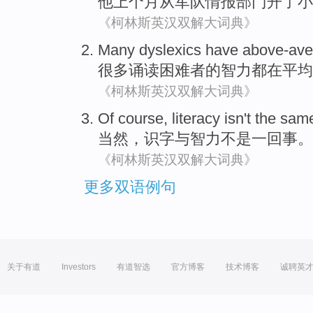
他
上个月
从
军队
情报
部门开了小
《柯林斯英汉双解大词典》
Many
dyslexics
have
above-ave
很多
诵读
困难者的智力
都在平均
《柯林斯英汉双解大词典》
Of course
,
literacy
isn't
the
same
当然
，
识字
与
智力
不是
一回事
。
《柯林斯英汉双解大词典》
更多双语例句
关于有道
Investors
有道智选
官方博客
技术博客
诚聘英