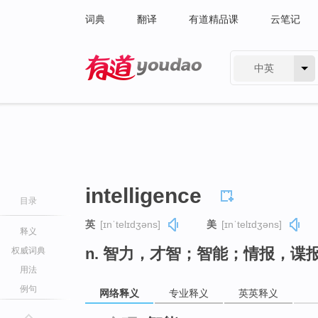
词典
翻译
有道精品课
云笔记
中英
有道 - 网易旗下搜索
intelligence
目录
英
[ɪnˈtelɪdʒəns]
美
[ɪnˈtelɪdʒəns]
释义
n. 智力，才智；智能；情报，谍
权威词典
用法
例句
网络释义
专业释义
英英释义