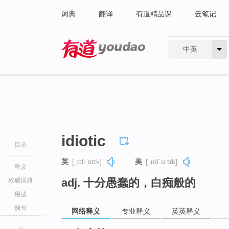
词典
翻译
有道精品课
云笔记
中英
有道 - 网易旗下搜索
idiotic
目录
英
[ˌɪdiˈɒtɪk]
美
[ˌɪdiˈɑːtɪk]
释义
adj. 十分愚蠢的，白痴般的
权威词典
用法
例句
网络释义
专业释义
英英释义