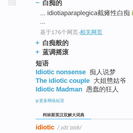
白痴的
go
... idiotiaparaplegica截瘫性白痴
top
...
基于176个网页
-
相关网页
白痴般的
蓝调摇滚
短语
Idiotic nonsense
痴人说梦
The idiotic couple
大姐戆姑爷
Idiotic Madman
愚蠢的狂人
更多
网络短语
柯林斯英汉双解大词典
idiotic
/ˌɪdɪˈɒtɪk/