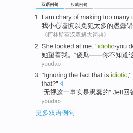
双语例句
权威例句
I am
chary
of making
too many
我
小心谨慎
以免犯
太多
的
愚蠢
错
《柯林斯英汉双解大词典》
She
looked at
me
. "
idiotic
-you
d
她
望
着
我
。“傻瓜——你
不
知道
youdao
"
Ignoring
the
fact that
is
idiotic
,
that?"
“
无视
这一
事实
是
愚蠢
的”
Jeff
回
youdao
更多双语例句